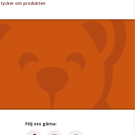
lv tycker om produkten
Följ oss gärna: