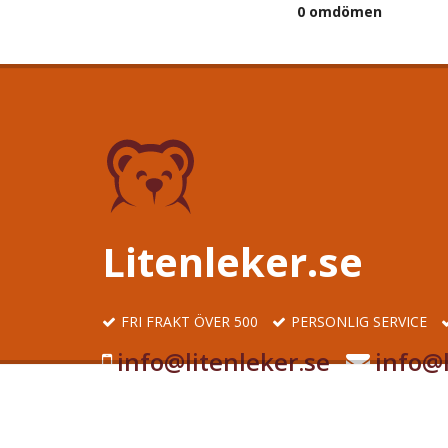
0 omdömen
Litenleker.se
FRI FRAKT ÖVER 500
PERSONLIG SERVICE
info@litenleker.se
info@l