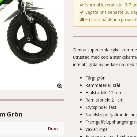
Normal leveranstid: 3-7 a
Lägsta pris senaste 30 dag
Fri frakt på denna produkt
Denna supercoola cykel kommer de
utrustad med coola stänkskärmar
inte att glida av pedalerna med 
Färg: grön
Rammaterial: stål
Hjulstorlek: 12 tum
Ram storlek: 21 cm
Styrspindel: fast
um Grön
Sadelstolpe fjädrande: nej
Framgaffelupphängning: n
Dino
Växlar: inga
Frambromstyp: fälgbroms