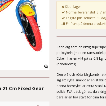
Slut i lager
Normal leveranstid: 3-7 a
Lägsta pris senaste 30 dag
Fri frakt på denna produkt
Känn dig som en riktig superhjä
pojkcykeln (med en ramstorlek på
Cykeln har en vikt på ca 6,8 kg
(handbroms).
Den blå och röda färgkombination
sig att cykla snabbt är en stabi
denna barncykel är extra stabil 
h 21 Cm Fixed Gear
solida EVA-däck gör att du aldri
bara är en bra start för dina förs