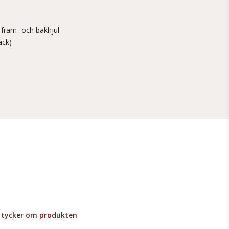
l
 fram- och bakhjul
äck)
lv tycker om produkten