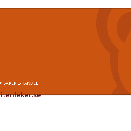
SÄKER E-HANDEL
itenleker.se