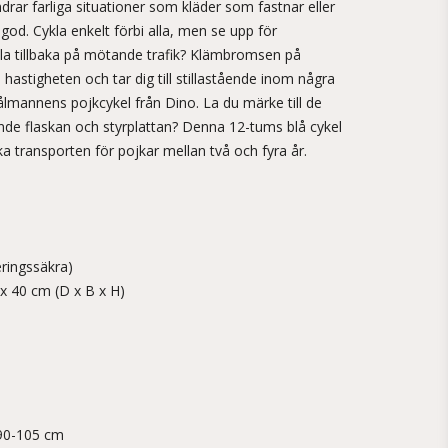
rar farliga situationer som kläder som fastnar eller
god. Cykla enkelt förbi alla, men se upp för
la tillbaka på mötande trafik? Klämbromsen på
 hastigheten och tar dig till stillastående inom några
ålmannens pojkcykel från Dino. La du märke till de
de flaskan och styrplattan? Denna 12-tums blå cykel
ka transporten för pojkar mellan två och fyra år.
eringssäkra)
 x 40 cm (D x B x H)
 90-105 cm