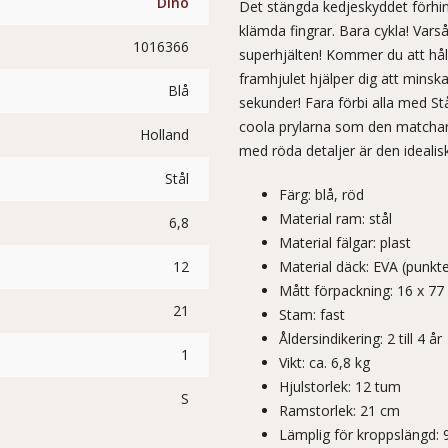
Dino
Det stängda kedjeskyddet förhind
klämda fingrar. Bara cykla! Varså
1016366
superhjälten! Kommer du att hål
framhjulet hjälper dig att minska
Blå
sekunder! Fara förbi alla med St
coola prylarna som den matchan
Holland
med röda detaljer är den idealis
Stål
Färg: blå, röd
Material ram: stål
6,8
Material fälgar: plast
12
Material däck: EVA (punkt
Mått förpackning: 16 x 77
21
Stam: fast
Åldersindikering: 2 till 4 år
1
Vikt: ca. 6,8 kg
Hjulstorlek: 12 tum
S
Ramstorlek: 21 cm
Lämplig för kroppslängd: