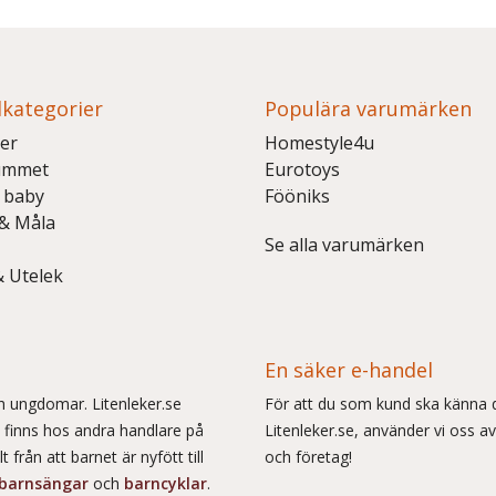
kategorier
Populära varumärken
er
Homestyle4u
ummet
Eurotoys
 baby
Fööniks
 & Måla
Se alla varumärken
& Utelek
En säker e-handel
och ungdomar. Litenleker.se
För att du som kund ska känna d
e finns hos andra handlare på
Litenleker.se, använder vi oss av
 från att barnet är nyfött till
och företag!
barnsängar
och
barncyklar
.