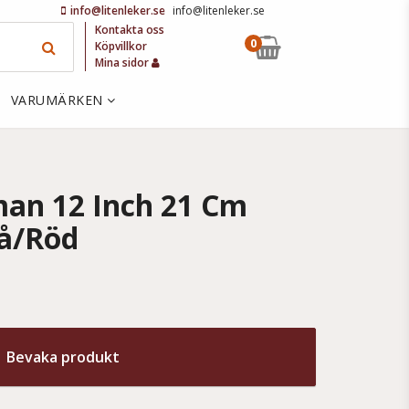
info@litenleker.se
info@litenleker.se
Kontakta oss
0
Köpvillkor
Mina sidor
VARUMÄRKEN
man 12 Inch 21 Cm
lå/Röd
Bevaka produkt