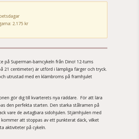
rbetsdagar
arna: 2.175 kr
!
lte på Superman-barncykeln från Dino! 12-tums
 21 centimeter) är utförd i lämpliga färger och tryck.
, och utrustad med en klämbroms på framhjulet
en gör dig till kvarterets nya räddare. För att lära
l bas den perfekta starten. Den starka stålramen på
tack vare de avtagbara sidohjulen. Stjärnhjulen med
g kommer att stoppas av ett punkterat däck, vilket
ta aktiviteter på cykeln.