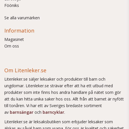
Fööniks
Se alla varumärken
Information
Magasinet
Om oss
Om Litenleker.se
Litenleker.se säljer leksaker och produkter till barn och
ungdomar. Litenleker.se strävar efter att ha ett utbud med
produkter som inte finns hos andra handlare på nätet som gör
att du kan hitta unika saker hos oss. Allt från att barnet är nyfött
till tonåren. Vi har ett av Sveriges bredaste sortiment
av
barnsängar
och
barncyklar
.
Litenleker.se är leksaksbutiken som erbjuder leksaker som
älskas av såväl barn som vuxna. För oss är kvalitet och säkerhet