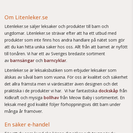
Om Litenleker.se
Litenleker.se säljer leksaker och produkter till barn och
ungdomar. Litenleker.se strävar efter att ha ett utbud med
produkter som inte finns hos andra handlare på nätet som gör
att du kan hitta unika saker hos oss. Allt från att barnet är nyfött
till tonåren. Vi har ett av Sveriges bredaste sortiment
av
barnsängar
och
barncyklar
.
Litenleker.se är leksaksbutiken som erbjuder leksaker som
älskas av såväl barn som vuxna. För oss är kvalitet och säkerhet
det allra främsta men vi värdesätter även designen och det
praktiska i de produkter vi har. Vi har fantastiska
dockskåp
från
Kidkraft och mysiga
bollhav
från Meow Baby i sortimentet. En
leksak med god kvalité följer förhoppningsvis ditt barn under
många år framöver.
En säker e-handel