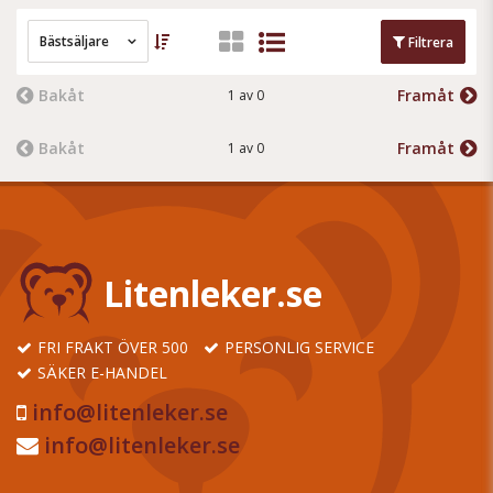
Bästsäljare
Filtrera
Bakåt
Framåt
1 av 0
Bakåt
Framåt
1 av 0
Litenleker.se
FRI FRAKT ÖVER 500
PERSONLIG SERVICE
SÄKER E-HANDEL
info@litenleker.se
info@litenleker.se