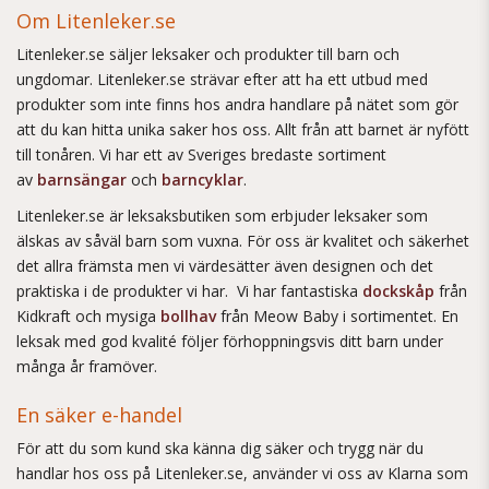
Om Litenleker.se
Litenleker.se säljer leksaker och produkter till barn och
ungdomar. Litenleker.se strävar efter att ha ett utbud med
produkter som inte finns hos andra handlare på nätet som gör
att du kan hitta unika saker hos oss. Allt från att barnet är nyfött
till tonåren. Vi har ett av Sveriges bredaste sortiment
av
barnsängar
och
barncyklar
.
Litenleker.se är leksaksbutiken som erbjuder leksaker som
älskas av såväl barn som vuxna. För oss är kvalitet och säkerhet
det allra främsta men vi värdesätter även designen och det
praktiska i de produkter vi har. Vi har fantastiska
dockskåp
från
Kidkraft och mysiga
bollhav
från Meow Baby i sortimentet. En
leksak med god kvalité följer förhoppningsvis ditt barn under
många år framöver.
En säker e-handel
För att du som kund ska känna dig säker och trygg när du
handlar hos oss på Litenleker.se, använder vi oss av Klarna som