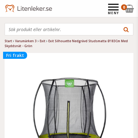
0
MENY
Start
Varumärken 3
Exit
Exit Silhouette Nedgrävd Studsmatta Ø183Cm Med
Skyddsnät - Grön
Fri frakt