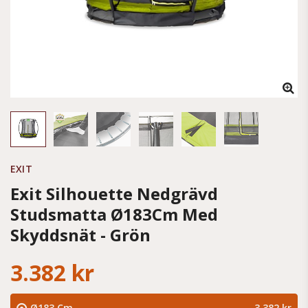
EXIT
Exit Silhouette Nedgrävd
Studsmatta Ø183Cm Med
Skyddsnät - Grön
3.382 kr
Ø183 Cm
3.382 kr