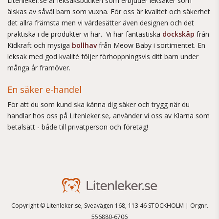
Litenleker.se är leksaksbutiken som erbjuder leksaker som
älskas av såväl barn som vuxna. För oss är kvalitet och säkerhet
det allra främsta men vi värdesätter även designen och det
praktiska i de produkter vi har. Vi har fantastiska
dockskåp
från
Kidkraft och mysiga
bollhav
från Meow Baby i sortimentet. En
leksak med god kvalité följer förhoppningsvis ditt barn under
många år framöver.
En säker e-handel
För att du som kund ska känna dig säker och trygg när du
handlar hos oss på Litenleker.se, använder vi oss av Klarna som
betalsätt - både till privatperson och företag!
Copyright © Litenleker.se, Sveavägen 168, 113 46 STOCKHOLM | Orgnr.
556880-6706