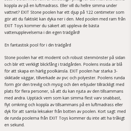
koppla av på en luftmadrass. Eller vill du hellre simma under
vattnet? EXIT Stone poolen har ett djup på 122 centimeter som
gör att du faktiskt kan dyka ner i den. Med poolen med ram från
EXIT Toys kommer du säkert att uppleva de bästa
vattenupplevelserna i din egen trädgård!
En fantastisk pool för i din trädgård
Stone poolen har ett modernt och robust stenmönster på sidan
och blir ett verkligt blickfång i trädgården. Poolens insida är blå
för att skapa en härlig poolkänsla. EXIT poolen har starka 3-
skiktade väggar, tillverkade av pvc och polyester. Poolens runda
form gör den trevlig och mysig och den erbjuder tillräckligt med
plats för flera personer, så att du kan njuta av den tillsammans
med andra. Upptäck vem som kan simma flest varv snabbast,
flyt omkring och koppla av tillsammans på en luftmadrass eller
dyk för att samla leksaker från botten av poolen. Kort sagt: med
de runda poolerna från EXIT Toys kommer du inte att ha tråkigt
en sekund.