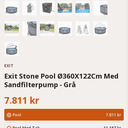
EXIT
Exit Stone Pool Ø360X122Cm Med
Sandfilterpump - Grå
7.811 kr
Pool
7.811 kr
Pool Med Tak
11.167 kr