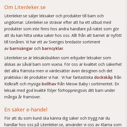
Om Litenleker.se
Litenleker.se säljer leksaker och produkter till barn och
ungdomar. Litenleker.se strävar efter att ha ett utbud med
produkter som inte finns hos andra handlare på nätet som gör
att du kan hitta unika saker hos oss. Allt från att barnet är nyfött
till tonåren. Vi har ett av Sveriges bredaste sortiment
av
barnsängar
och
barncyklar
.
Litenleker.se är leksaksbutiken som erbjuder leksaker som
älskas av såväl barn som vuxna. För oss är kvalitet och säkerhet
det allra främsta men vi värdesätter även designen och det
praktiska i de produkter vi har. Vi har fantastiska
dockskåp
från
Kidkraft och mysiga
bollhav
från Meow Baby i sortimentet. En
leksak med god kvalité följer förhoppningsvis ditt barn under
många år framöver.
En säker e-handel
För att du som kund ska känna dig säker och trygg när du
handlar hos oss på Litenleker.se, använder vi oss av Klarna som