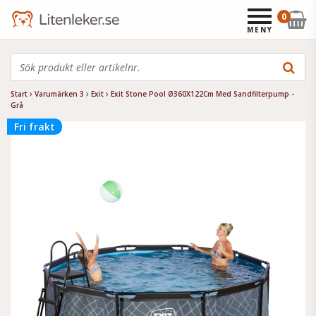
0
MENY
Start
Varumärken 3
Exit
Exit Stone Pool Ø360X122Cm Med Sandfilterpump -
Grå
Fri frakt