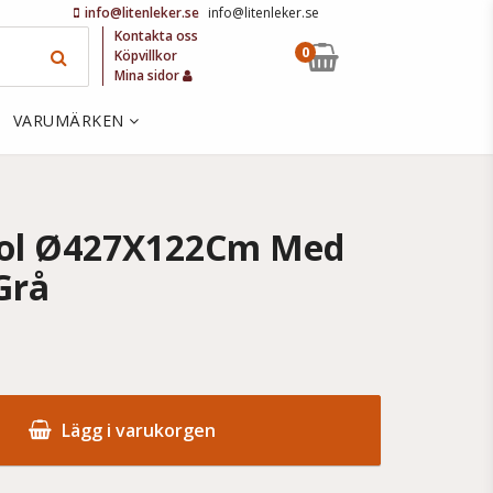
info@litenleker.se
info@litenleker.se
Kontakta oss
0
Köpvillkor
Mina sidor
VARUMÄRKEN
ool Ø427X122Cm Med
Grå
Lägg i varukorgen