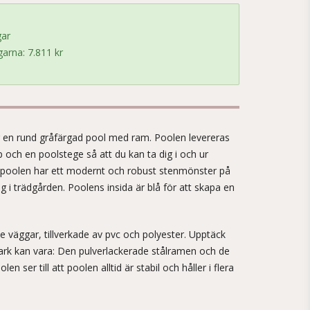
gar
arna: 7.811 kr
!
en rund gråfärgad pool med ram. Poolen levereras
och en poolstege så att du kan ta dig i och ur
e poolen har ett modernt och robust stenmönster på
ång i trädgården. Poolens insida är blå för att skapa en
e väggar, tillverkade av pvc och polyester. Upptäck
ark kan vara: Den pulverlackerade stålramen och de
 ser till att poolen alltid är stabil och håller i flera