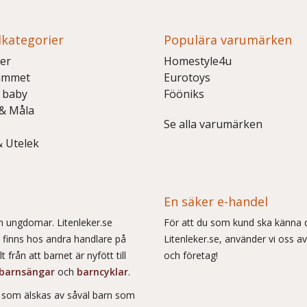
kategorier
Populära varumärken
er
Homestyle4u
ummet
Eurotoys
 baby
Fööniks
 & Måla
Se alla varumärken
& Utelek
En säker e-handel
och ungdomar. Litenleker.se
För att du som kund ska känna d
e finns hos andra handlare på
Litenleker.se, använder vi oss av
 från att barnet är nyfött till
och företag!
barnsängar
och
barncyklar
.
r som älskas av såväl barn som