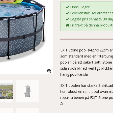
Finns i lager
Leveranstid: 3-9 arbetsda
Lägsta pris senaste 30 dag
Fri frakt på denna produkt
EXIT Stone pool ø427x122cm är 
som standard med en filterpump 
poolen på ett säkert sätt. Ston
sidan och blir ett verkligt blickf
härlig poolkänsla.
EXIT poolen har starka 3-skiktad
hur robust en rund pool ovan m
robusta benen på EXIT Stone poolen
år.