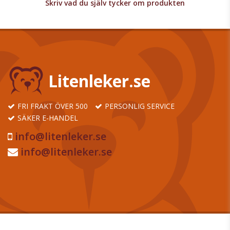
Skriv vad du själv tycker om produkten
Litenleker.se
FRI FRAKT ÖVER 500
PERSONLIG SERVICE
SÄKER E-HANDEL
info@litenleker.se
info@litenleker.se