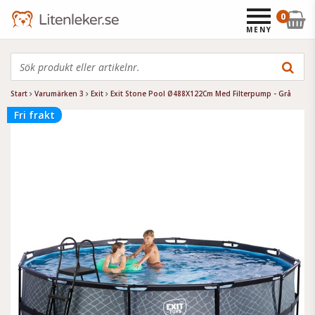
0
MENY
Start
Varumärken 3
Exit
Exit Stone Pool Ø488X122Cm Med Filterpump - Grå
Fri frakt