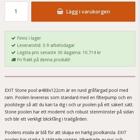
Lägg i varukorgen
Finns i lager
Leveranstid: 3-9 arbetsdagar
Lägsta pris senaste 30 dagarna: 10.714 kr
Fri frakt på denna produkt!
EXIT Stone pool ø488x122cm är en rund gråfärgad pool med
ram. Poolen levereras som standard med en filterpump och en
poolstege så att du kan ta dig i och ur poolen på ett säkert sätt.
Stone poolen har ett modernt och robust stenmönster på sidan
och blir ett verkligt blickfång i trädgården.
Poolens insida är blå för att skapa en härlig poolkänsla. EXIT
poolen har starka 3-skiktade väggar, tillverkade av pvc och