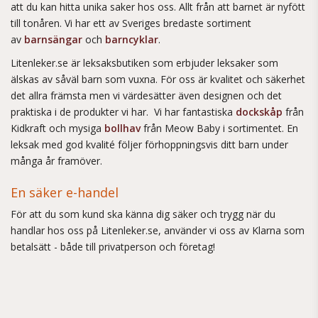
att du kan hitta unika saker hos oss. Allt från att barnet är nyfött
till tonåren. Vi har ett av Sveriges bredaste sortiment
av
barnsängar
och
barncyklar
.
Litenleker.se är leksaksbutiken som erbjuder leksaker som
älskas av såväl barn som vuxna. För oss är kvalitet och säkerhet
det allra främsta men vi värdesätter även designen och det
praktiska i de produkter vi har. Vi har fantastiska
dockskåp
från
Kidkraft och mysiga
bollhav
från Meow Baby i sortimentet. En
leksak med god kvalité följer förhoppningsvis ditt barn under
många år framöver.
En säker e-handel
För att du som kund ska känna dig säker och trygg när du
handlar hos oss på Litenleker.se, använder vi oss av Klarna som
betalsätt - både till privatperson och företag!