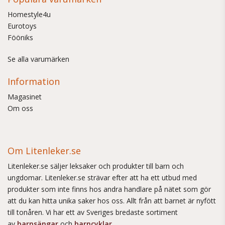
Homestyle4u
Eurotoys
Fööniks
Se alla varumärken
Information
Magasinet
Om oss
Om Litenleker.se
Litenleker.se säljer leksaker och produkter till barn och
ungdomar. Litenleker.se strävar efter att ha ett utbud med
produkter som inte finns hos andra handlare på nätet som gör
att du kan hitta unika saker hos oss. Allt från att barnet är nyfött
till tonåren. Vi har ett av Sveriges bredaste sortiment
av
barnsängar
och
barncyklar
.