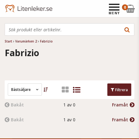
0
MENY
Start
Varumärken 2
Fabrizio
Fabrizio
Bästsäljare
Filtrera
Bakåt
1 av 0
Framåt
Bakåt
1 av 0
Framåt