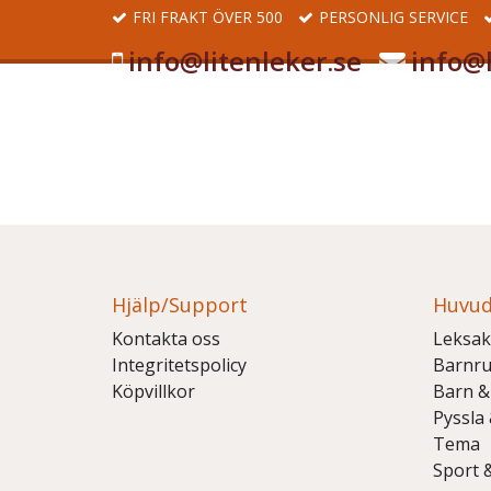
FRI FRAKT ÖVER 500
PERSONLIG SERVICE
info@litenleker.se
info@l
Hjälp/Support
Huvud
Kontakta oss
Leksak
Integritetspolicy
Barnr
Köpvillkor
Barn &
Pyssla
Tema
Sport 