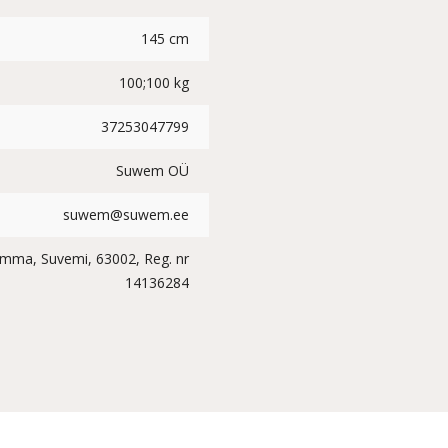
145 cm
100;100 kg
37253047799
Suwem OÜ
suwem@suwem.ee
imma, Suvemi, 63002, Reg. nr
14136284