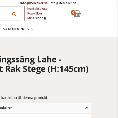
info@litenleker.se
info@litenleker.se
Kontakta oss
0
Köpvillkor
Mina sidor
VARUMÄRKEN
ingssäng Lahe -
t Rak Stege (H:145cm)
 kan köpa till denna produkt:
rodukter