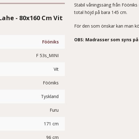
Stabil våningssäng från Föönik
total höjd på bara 145 cm.
ahe - 80x160 Cm Vit
För den som önskar kan man köpa 
OBS: Madrasser som syns på 
Fööniks
F 53s_MINI
Vit
Fööniks
Tyskland
Furu
171 cm
96 cm