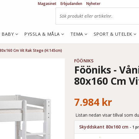
Magasinet
Erbjudanden
Nyheter
& BABY
PYSSLA & MÅLA
TEMA
SPORT & UTELEK
 80x160 Cm Vit Rak Stege (H:145cm)
FÖÖNIKS
Fööniks - Vån
80x160 Cm Vi
7.984 kr
Listan nedan visar tillval som du
Skyddskant 80x160 cm
- 1 p