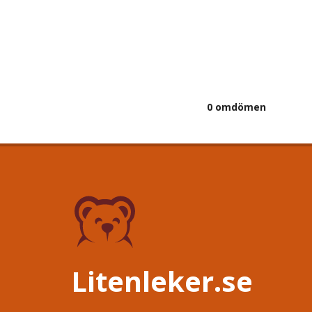
0 omdömen
Litenleker.se