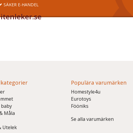
SÄKER E-HANDEL
itenleker.se
kategorier
Populära varumärken
er
Homestyle4u
ummet
Eurotoys
 baby
Fööniks
 & Måla
Se alla varumärken
& Utelek