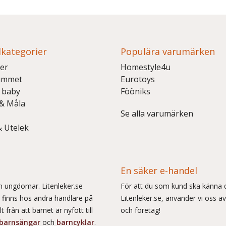
kategorier
Populära varumärken
er
Homestyle4u
ummet
Eurotoys
 baby
Fööniks
 & Måla
Se alla varumärken
& Utelek
En säker e-handel
och ungdomar. Litenleker.se
För att du som kund ska känna d
e finns hos andra handlare på
Litenleker.se, använder vi oss av
 från att barnet är nyfött till
och företag!
barnsängar
och
barncyklar
.