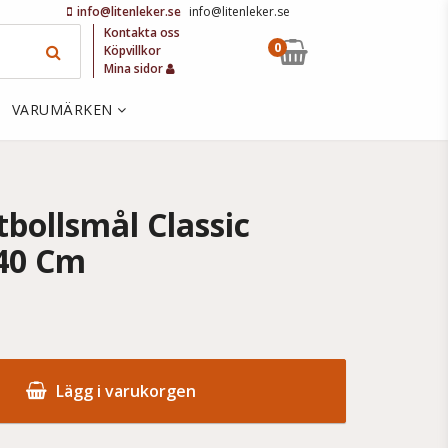
info@litenleker.se
info@litenleker.se
Kontakta oss
0
Köpvillkor
Mina sidor
VARUMÄRKEN
bollsmål Classic
140 Cm
Lägg i varukorgen