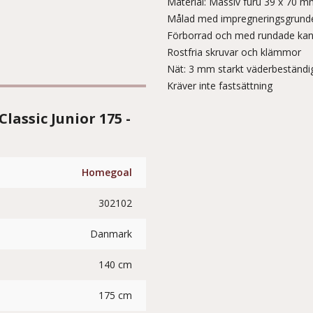
Material: Massiv furu 39 x 70 
Målad med impregneringsgrund
Förborrad och med rundade kan
Rostfria skruvar och klämmor
Nät: 3 mm starkt väderbeständi
Kräver inte fastsättning
assic Junior 175 -
Homegoal
302102
Danmark
140 cm
175 cm