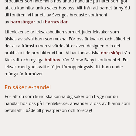
produkter som inte finns hos andra handlare på nätet som gör
att du kan hitta unika saker hos oss. Allt från att barnet är nyfött
till tonåren. Vi har ett av Sveriges bredaste sortiment
av
barnsängar
och
barncyklar
.
Litenleker.se är leksaksbutiken som erbjuder leksaker som
älskas av såväl barn som vuxna. För oss är kvalitet och säkerhet
det allra främsta men vi värdesätter även designen och det
praktiska i de produkter vi har. Vi har fantastiska
dockskåp
från
Kidkraft och mysiga
bollhav
från Meow Baby i sortimentet. En
leksak med god kvalité följer förhoppningsvis ditt barn under
många år framöver.
En säker e-handel
För att du som kund ska känna dig säker och trygg när du
handlar hos oss på Litenleker.se, använder vi oss av Klarna som
betalsätt - både till privatperson och företag!