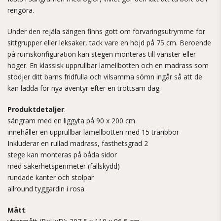
rengöra.
Under den rejäla sängen finns gott om förvaringsutrymme för
sittgrupper eller leksaker, tack vare en höjd på 75 cm. Beroende
på rumskonfiguration kan stegen monteras till vänster eller
höger. En klassisk upprullbar lamellbotten och en madrass som
stödjer ditt barns fridfulla och vilsamma sömn ingår så att de
kan ladda för nya äventyr efter en tröttsam dag.
Produktdetaljer
:
sängram med en liggyta på 90 x 200 cm
innehåller en upprullbar lamellbotten med 15 träribbor
Inkluderar en rullad madrass, fasthetsgrad 2
stege kan monteras på båda sidor
med säkerhetsperimeter (fallskydd)
rundade kanter och stolpar
allround tyggardin i rosa
Mått
: