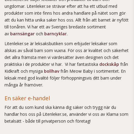
ungdomar. Litenleker.se strävar efter att ha ett utbud med
produkter som inte finns hos andra handlare på nätet som gör
att du kan hitta unika saker hos oss. Allt från att barnet är nyfött
till tonåren. Vi har ett av Sveriges bredaste sortiment
av
barnsängar
och
barncyklar
.
Litenleker.se är leksaksbutiken som erbjuder leksaker som
älskas av såväl barn som vuxna. För oss är kvalitet och säkerhet
det allra främsta men vi värdesätter även designen och det
praktiska i de produkter vi har. Vi har fantastiska
dockskåp
från
Kidkraft och mysiga
bollhav
från Meow Baby i sortimentet. En
leksak med god kvalité följer förhoppningsvis ditt barn under
många år framöver.
En säker e-handel
För att du som kund ska känna dig säker och trygg när du
handlar hos oss på Litenleker.se, använder vi oss av Klarna som
betalsätt - både till privatperson och företag!