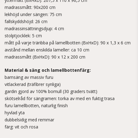
yttermått (BxHxD): 207,5 x 110 x 96,5 cm
madrassmått: 90x200 cm
lekhöjd under sängen: 75 cm
fallskyddshöjd: 26 cm
madrassinsättningsdjup: 4 cm
stolptjocklek: 5 cm
mått på varje träribba på lamellbotten (BxHxD): 90 x 1,3 x 6 cm
avstånd mellan enskilda lameller: ca 10 cm
madrassmått (BxHxD): 90 x 12 x 200 cm
Material & säng och lamellbottenfärg:
barnsäng av massiv furu
vitlackerad (träfibrer synliga)
gardin gjord av 100% bomull (30 graders tvätt)
skötselråd för sängramen: torka av med en fuktig trasa
furu lamellbotten, naturlig finish
hyvlad yta
dubbelsidig med remmar
färg: vit och rosa