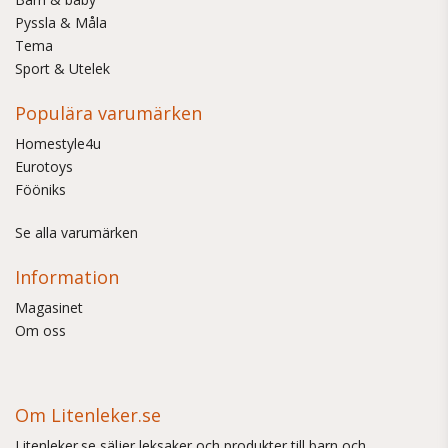
Pyssla & Måla
Tema
Sport & Utelek
Populära varumärken
Homestyle4u
Eurotoys
Fööniks
Se alla varumärken
Information
Magasinet
Om oss
Om Litenleker.se
Litenleker.se säljer leksaker och produkter till barn och