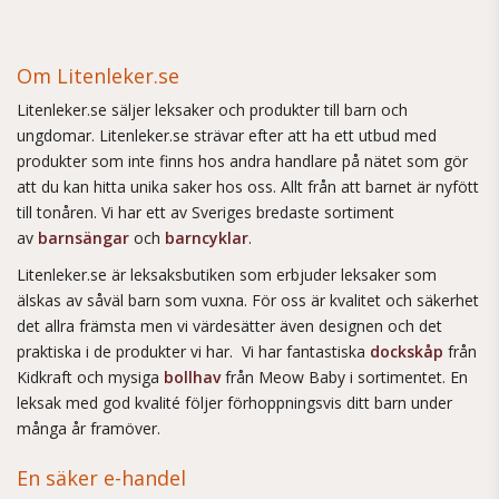
Om Litenleker.se
Litenleker.se säljer leksaker och produkter till barn och
ungdomar. Litenleker.se strävar efter att ha ett utbud med
produkter som inte finns hos andra handlare på nätet som gör
att du kan hitta unika saker hos oss. Allt från att barnet är nyfött
till tonåren. Vi har ett av Sveriges bredaste sortiment
av
barnsängar
och
barncyklar
.
Litenleker.se är leksaksbutiken som erbjuder leksaker som
älskas av såväl barn som vuxna. För oss är kvalitet och säkerhet
det allra främsta men vi värdesätter även designen och det
praktiska i de produkter vi har. Vi har fantastiska
dockskåp
från
Kidkraft och mysiga
bollhav
från Meow Baby i sortimentet. En
leksak med god kvalité följer förhoppningsvis ditt barn under
många år framöver.
En säker e-handel