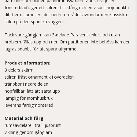
påminner om bladen på inomhusväxten Monstera (eller
fönsterblad), ger ett stilrent blickfång och en visuell höjdpunkt i
ditt hem. Lameller i det nedre området avrundar den klassiska
stilen på den spanska väggen.
Tack vare gångjärn kan 3-delade Paravent enkelt och utan
problem fällas upp och ner. Om partitionen inte behövs kan den
lagras snabbt för att spara utrymme.
Produktinformation
:
3 delars skärm
stilren fräst ornamentik i överdelen
träribbor i nedre delen
hopfällbar, lätt att sätta upp
lämplig för inomhusbruk
leverans färdigmonterad
Material och färg:
rumsavdelare i trä i ljusbrunt
vikning genom gångjärn