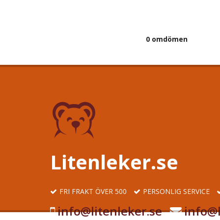
0 omdömen
Litenleker.se
FRI FRAKT ÖVER 500
PERSONLIG SERVICE
info@litenleker.se
info@l