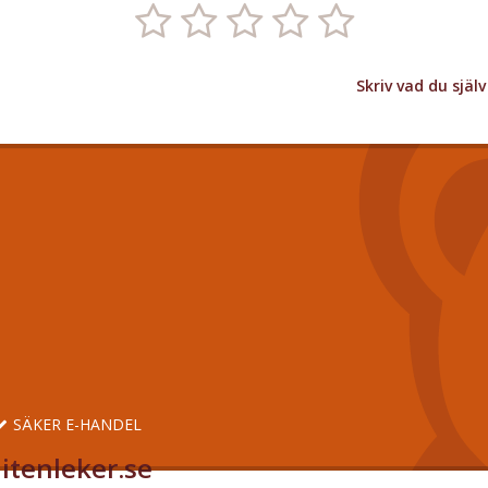
Skriv vad du sjä
SÄKER E-HANDEL
itenleker.se