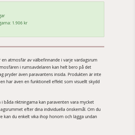
gar
arna: 1.906 kr
!
 en atmosfär av välbefinnande i varje vardagsrum
Atmosfären i rumsavdelaren kan helt bero på det
ag pryder även paravantens insida. Produkten är inte
den har även en funktionell effekt som visuellt skydd
 i båda riktningarna kan paraventen vara mycket
rdagsrummet efter dina individuella önskemål. Om du
are kan du enkelt vika ihop honom och lägga undan