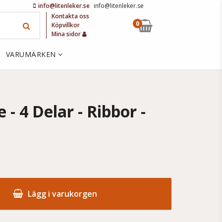
info@litenleker.se
info@litenleker.se
Kontakta oss
0
Köpvillkor
Mina sidor
VARUMÄRKEN
- 4 Delar - Ribbor -
Lägg i varukorgen