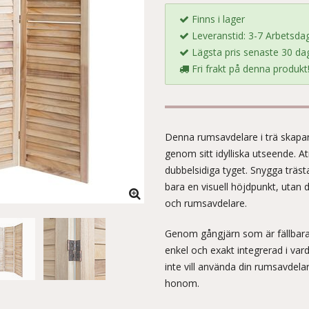
Finns i lager
Leveranstid: 3-7 Arbetsda
Lägsta pris senaste 30 dag
Fri frakt på denna produkt
Denna rumsavdelare i trä skapar
genom sitt idylliska utseende. 
dubbelsidiga tyget. Snygga träst
bara en visuell höjdpunkt, utan 
och rumsavdelare.
Genom gångjärn som är fällbara
enkel och exakt integrerad i va
inte vill använda din rumsavdel
honom.