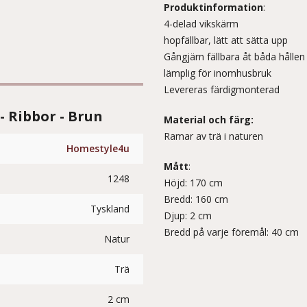
Produktinformation
:
4-delad vikskärm
hopfällbar, lätt att sätta upp
Gångjärn fällbara åt båda hållen
lämplig för inomhusbruk
Levereras färdigmonterad
- Ribbor - Brun
Material och färg:
Ramar av trä i naturen
Homestyle4u
Mått
:
1248
Höjd: 170 cm
Bredd: 160 cm
Tyskland
Djup: 2 cm
Bredd på varje föremål: 40 cm
Natur
Trä
2 cm