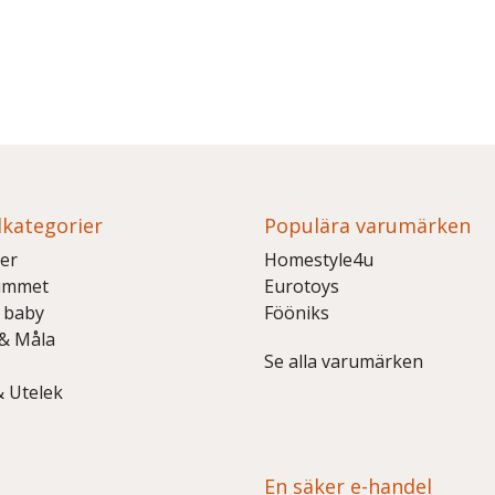
kategorier
Populära varumärken
er
Homestyle4u
ummet
Eurotoys
 baby
Fööniks
 & Måla
Se alla varumärken
& Utelek
En säker e-handel