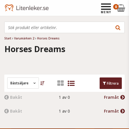
0
MENY
Start
Varumärken 2
Horses Dreams
Horses Dreams
Bästsäljare
Filtrera
Bakåt
1 av 0
Framåt
Bakåt
1 av 0
Framåt