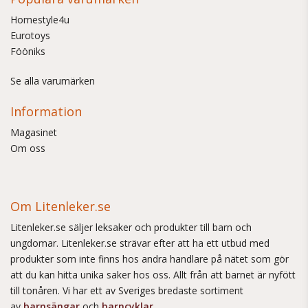
Homestyle4u
Eurotoys
Fööniks
Se alla varumärken
Information
Magasinet
Om oss
Om Litenleker.se
Litenleker.se säljer leksaker och produkter till barn och
ungdomar. Litenleker.se strävar efter att ha ett utbud med
produkter som inte finns hos andra handlare på nätet som gör
att du kan hitta unika saker hos oss. Allt från att barnet är nyfött
till tonåren. Vi har ett av Sveriges bredaste sortiment
av
barnsängar
och
barncyklar
.