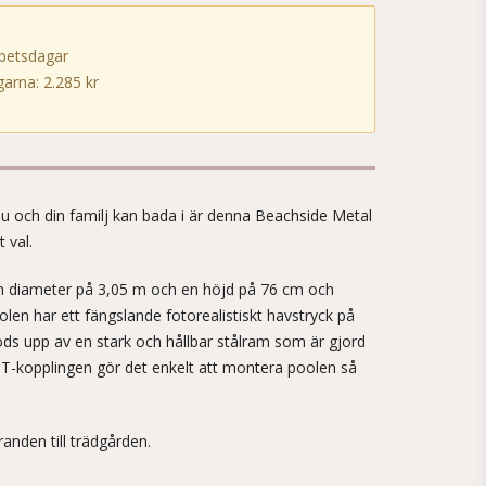
rbetsdagar
arna: 2.285 kr
!
u och din familj kan bada i är denna Beachside Metal
 val.
n diameter på 3,05 m och en höjd på 76 cm och
len har ett fängslande fotorealistiskt havstryck på
ds upp av en stark och hållbar stålram som är gjord
a T-kopplingen gör det enkelt att montera poolen så
nden till trädgården.