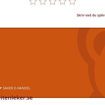
Skriv vad du sjä
SÄKER E-HANDEL
itenleker.se