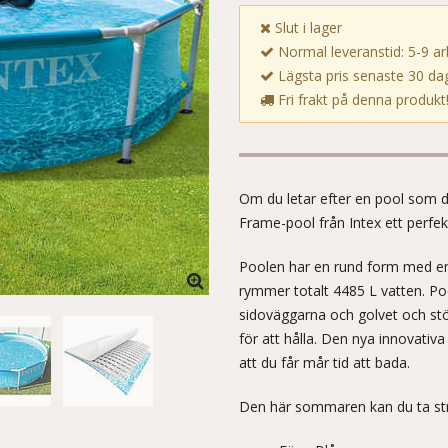
Slut i lager
Normal leveranstid: 5-9 a
Lägsta pris senaste 30 dag
Fri frakt på denna produkt
Om du letar efter en pool som d
Frame-pool från Intex ett perfekt
Poolen har en rund form med e
rymmer totalt 4485 L vatten. Poo
sidoväggarna och golvet och stö
för att hålla. Den nya innovativ
att du får mår tid att bada.
Den här sommaren kan du ta stra