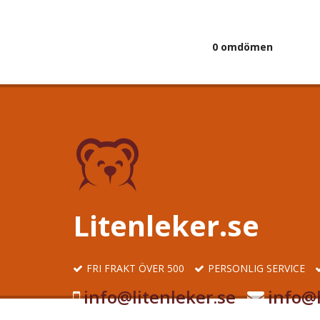
0 omdömen
Litenleker.se
FRI FRAKT ÖVER 500
PERSONLIG SERVICE
info@litenleker.se
info@l