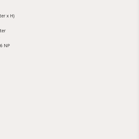
er x H)
ter
06 NP