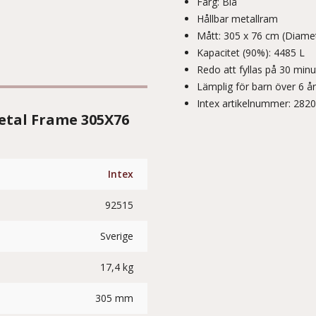
Färg: Blå
Hållbar metallram
Mått: 305 x 76 cm (Diamet
Kapacitet (90%): 4485 L
Redo att fyllas på 30 minu
Lämplig för barn över 6 år
Intex artikelnummer: 282
etal Frame 305X76
Intex
92515
Sverige
17,4 kg
305 mm