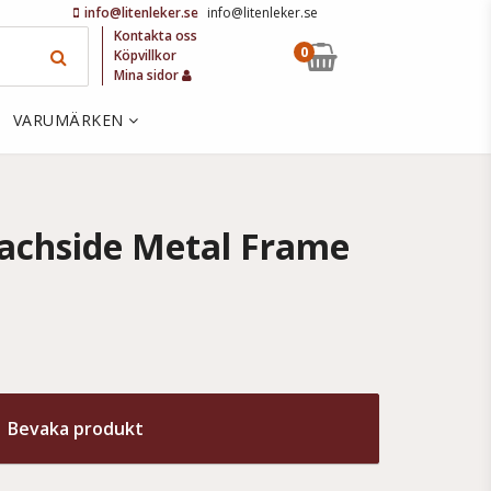
info@litenleker.se
info@litenleker.se
Kontakta oss
0
Köpvillkor
Mina sidor
VARUMÄRKEN
eachside Metal Frame
Bevaka produkt