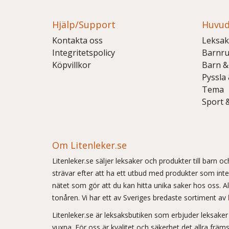
Hjälp/Support
Huvud
Kontakta oss
Leksak
Integritetspolicy
Barnr
Köpvillkor
Barn &
Pyssla
Tema
Sport 
Om Litenleker.se
Litenleker.se säljer leksaker och produkter till barn 
strävar efter att ha ett utbud med produkter som int
nätet som gör att du kan hitta unika saker hos oss. Allt
tonåren. Vi har ett av Sveriges bredaste sortiment av
Litenleker.se är leksaksbutiken som erbjuder leksake
vuxna. För oss är kvalitet och säkerhet det allra frä