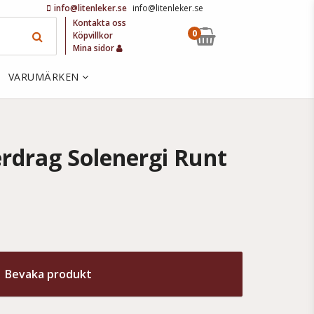
info@litenleker.se
info@litenleker.se
Kontakta oss
0
Köpvillkor
Mina sidor
VARUMÄRKEN
erdrag Solenergi Runt
Bevaka produkt