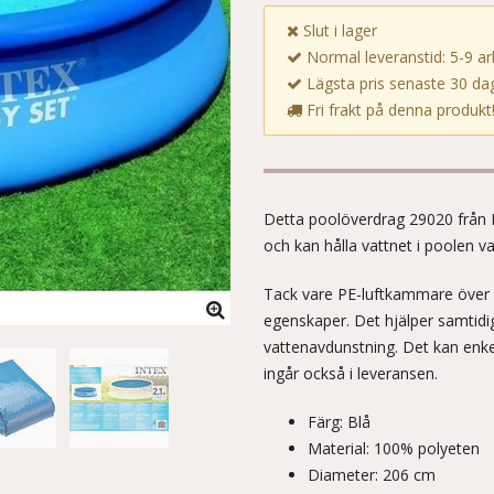
Slut i lager
Normal leveranstid: 5-9 a
Lägsta pris senaste 30 dag
Fri frakt på denna produkt
Detta poolöverdrag 29020 från I
och kan hålla vattnet i poolen 
Tack vare PE-luftkammare över 
egenskaper. Det hjälper samtidig
vattenavdunstning. Det kan enkel
ingår också i leveransen.
Färg: Blå
Material: 100% polyeten
Diameter: 206 cm