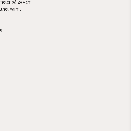
ameter på 244 cm
attnet varmt
20