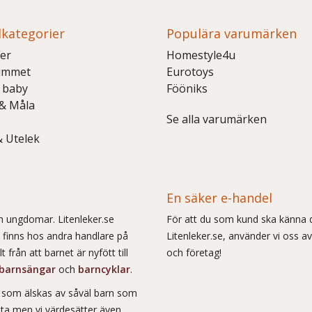
kategorier
Populära varumärken
er
Homestyle4u
ummet
Eurotoys
 baby
Fööniks
 & Måla
Se alla varumärken
& Utelek
En säker e-handel
och ungdomar. Litenleker.se
För att du som kund ska känna d
e finns hos andra handlare på
Litenleker.se, använder vi oss av
 från att barnet är nyfött till
och företag!
barnsängar
och
barncyklar
.
r som älskas av såväl barn som
msta men vi värdesätter även