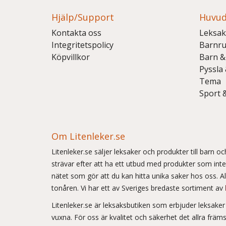
Hjälp/Support
Huvud
Kontakta oss
Leksak
Integritetspolicy
Barnr
Köpvillkor
Barn &
Pyssla
Tema
Sport 
Om Litenleker.se
Litenleker.se säljer leksaker och produkter till barn 
strävar efter att ha ett utbud med produkter som int
nätet som gör att du kan hitta unika saker hos oss. Allt
tonåren. Vi har ett av Sveriges bredaste sortiment av
Litenleker.se är leksaksbutiken som erbjuder leksake
vuxna. För oss är kvalitet och säkerhet det allra frä