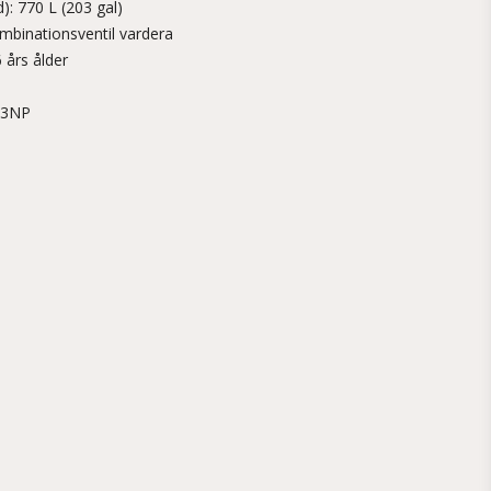
): 770 L (203 gal)
binationsventil vardera
 års ålder
83NP