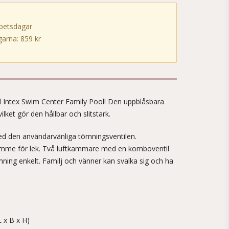
rbetsdagar
arna: 859 kr
!
 Intex Swim Center Family Pool! Den uppblåsbara
 vilket gör den hållbar och slitstark.
ed den användarvänliga tömningsventilen.
ymme för lek. Två luftkammare med en komboventil
ning enkelt. Familj och vänner kan svalka sig och ha
 x B x H)