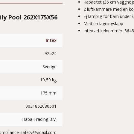
Kapacitet (36 cm vägghöjd
2 luftkammare med en kom
ly Pool 262X175X56
Ej lämplig för barn under 6
Med en lagningslapp
Intex artikelnummer: 564
Intex
92524
Sverige
10,59 kg
175 mm
0031852080501
Haba Trading B.V.
ompliance-safety@vidaxl.com