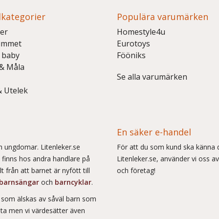
kategorier
Populära varumärken
er
Homestyle4u
ummet
Eurotoys
 baby
Fööniks
 & Måla
Se alla varumärken
& Utelek
En säker e-handel
och ungdomar. Litenleker.se
För att du som kund ska känna d
e finns hos andra handlare på
Litenleker.se, använder vi oss av
 från att barnet är nyfött till
och företag!
barnsängar
och
barncyklar
.
r som älskas av såväl barn som
msta men vi värdesätter även