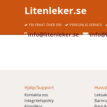
Litenleker.se
FRI FRAKT ÖVER 500
PERSONLIG SERVICE
info@litenleker.se
info@l
Hjälp/Support
Huvud
Kontakta oss
Leksak
Integritetspolicy
Barnr
Köpvillkor
Barn &