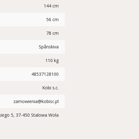
144 cm
56 cm
78 cm
Spånskiva
110 kg
48537128100
Kobi s.c.
zamowienia@kobisc.pl
ckiego 5, 37-450 Stalowa Wola