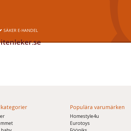
SÄKER E-HANDEL
itenleker.se
kategorier
Populära varumärken
er
Homestyle4u
ummet
Eurotoys
 baby
Fööniks