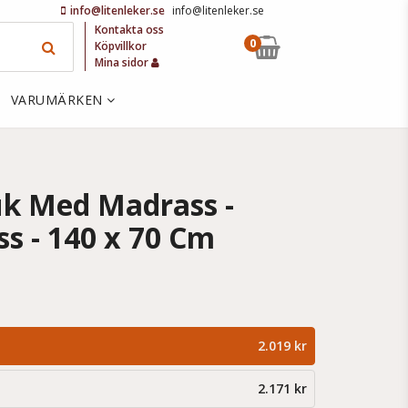
info@litenleker.se
info@litenleker.se
Kontakta oss
0
Köpvillkor
Mina sidor
VARUMÄRKEN
uk Med Madrass -
ss - 140 x 70 Cm
2.019 kr
2.171 kr