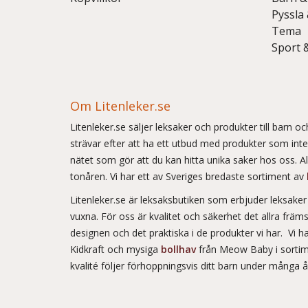
Pyssla
Tema
Sport 
Om Litenleker.se
Litenleker.se säljer leksaker och produkter till barn 
strävar efter att ha ett utbud med produkter som int
nätet som gör att du kan hitta unika saker hos oss. Allt
tonåren. Vi har ett av Sveriges bredaste sortiment av
Litenleker.se är leksaksbutiken som erbjuder leksake
vuxna. För oss är kvalitet och säkerhet det allra frä
designen och det praktiska i de produkter vi har. Vi h
Kidkraft och mysiga
bollhav
från Meow Baby i sortim
kvalité följer förhoppningsvis ditt barn under många 