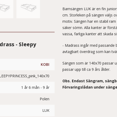
Barnsängen LUK är en fin junior
cm. Storleken på sängen väljs o
motiv. Sängen har en stabil ram 
säker sömn. Alla kanter är först
vassa, farliga kanter att skada si
rass - Sleepy
- Madrass ingår med passande b
avtagbart överdrag som kan tvä
Sängen som är 140x70 passar up
KOBI
passar upp till ca 9 års ålder.
LEEPYPRINCESS_pink_140x70
Obs. Endast Sängram, sängbo
Förvaringslådan under sängen 
1 år 6 mån - 9 år
Polen
LUK