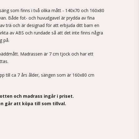
säng som finns i två olika mått - 140x70 och 160x80
van. Både fot- och huvudgavel är prydda av fina
av trä och är designad för att erbjuda ditt barn en
ärkta av ABS och rundade så att det inte finns några
g på.
äddmått. Madrassen är 7 cm tjock och har ett
ttas.
p till ca 7 års ålder, sängen som är 160x80 cm
tten och madrass ingår i priset.
går att köpa till som tillval.