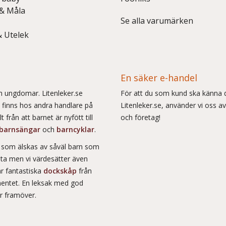
 & Måla
Se alla varumärken
& Utelek
En säker e-handel
och ungdomar. Litenleker.se
För att du som kund ska känna d
e finns hos andra handlare på
Litenleker.se, använder vi oss av
 från att barnet är nyfött till
och företag!
barnsängar
och
barncyklar
.
r som älskas av såväl barn som
msta men vi värdesätter även
ar fantastiska
dockskåp
från
entet. En leksak med god
år framöver.