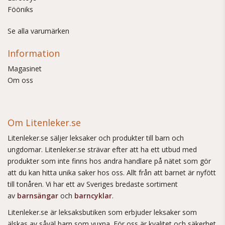
Fööniks
Se alla varumärken
Information
Magasinet
Om oss
Om Litenleker.se
Litenleker.se säljer leksaker och produkter till barn och
ungdomar. Litenleker.se strävar efter att ha ett utbud med
produkter som inte finns hos andra handlare på nätet som gör
att du kan hitta unika saker hos oss. Allt från att barnet är nyfött
till tonåren. Vi har ett av Sveriges bredaste sortiment
av
barnsängar
och
barncyklar
.
Litenleker.se är leksaksbutiken som erbjuder leksaker som
älskas av såväl barn som vuxna. För oss är kvalitet och säkerhet