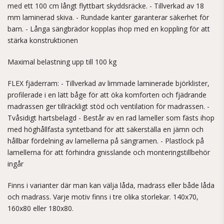
med ett 100 cm långt flyttbart skyddsräcke. - Tillverkad av 18
mm laminerad skiva. - Rundade kanter garanterar säkerhet för
barn. - Långa sängbrädor kopplas ihop med en koppling för att
stärka konstruktionen
Maximal belastning upp till 100 kg
FLEX fjäderram: - Tillverkad av limmade laminerade björklister,
profilerade i en lätt båge för att öka komforten och fjädrande
madrassen ger tillräckligt stöd och ventilation för madrassen. -
Tvåsidigt hartsbelagd - Består av en rad lameller som fästs ihop
med höghållfasta syntetband för att säkerställa en jämn och
hållbar fördelning av lamellerna på sängramen. - Plastlock på
lamellerna för att förhindra gnisslande och monteringstillbehör
ingår
Finns i varianter där man kan välja låda, madrass eller både låda
och madrass. Varje motiv finns i tre olika storlekar. 140x70,
160x80 eller 180x80.