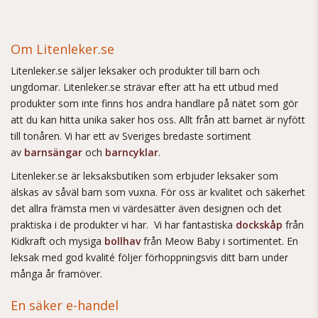
Om Litenleker.se
Litenleker.se säljer leksaker och produkter till barn och
ungdomar. Litenleker.se strävar efter att ha ett utbud med
produkter som inte finns hos andra handlare på nätet som gör
att du kan hitta unika saker hos oss. Allt från att barnet är nyfött
till tonåren. Vi har ett av Sveriges bredaste sortiment
av
barnsängar
och
barncyklar
.
Litenleker.se är leksaksbutiken som erbjuder leksaker som
älskas av såväl barn som vuxna. För oss är kvalitet och säkerhet
det allra främsta men vi värdesätter även designen och det
praktiska i de produkter vi har. Vi har fantastiska
dockskåp
från
Kidkraft och mysiga
bollhav
från Meow Baby i sortimentet. En
leksak med god kvalité följer förhoppningsvis ditt barn under
många år framöver.
En säker e-handel