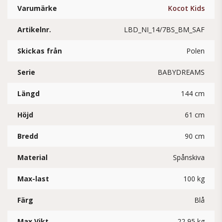
Varumärke
Kocot Kids
Artikelnr.
LBD_NI_14/7BS_BM_SAF
Skickas från
Polen
Serie
BABYDREAMS
Längd
144 cm
Höjd
61 cm
Bredd
90 cm
Material
Spånskiva
Max-last
100 kg
Färg
Blå
Max Vikt
22,95 kg