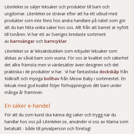
Litenleker.se säljer leksaker och produkter till barn och
ungdomar. Litenleker.se strävar efter att ha ett utbud med
produkter som inte finns hos andra handlare på nätet som gör
att du kan hitta unika saker hos oss. Allt från att barnet är nyfött
till tonåren. Vi har ett av Sveriges bredaste sortiment
av
barnsängar
och
barncyklar
.
Litenleker.se är leksaksbutiken som erbjuder leksaker som
älskas av såväl barn som vuxna. För oss är kvalitet och säkerhet
det allra främsta men vi värdesätter även designen och det
praktiska i de produkter vi har. Vi har fantastiska
dockskåp
från
Kidkraft och mysiga
bollhav
från Meow Baby i sortimentet. En
leksak med god kvalité följer förhoppningsvis ditt barn under
många år framöver.
En säker e-handel
För att du som kund ska känna dig säker och trygg när du
handlar hos oss på Litenleker.se, använder vi oss av Klarna som
betalsätt - både till privatperson och företag!