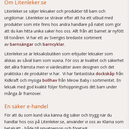
Om Litenleker.se
Litenleker.se säljer leksaker och produkter till barn och
ungdomar. Litenleker.se strävar efter att ha ett utbud med
produkter som inte finns hos andra handlare på nätet som gör
att du kan hitta unika saker hos oss. Allt från att barnet är nyfött
till tonåren. Vi har ett av Sveriges bredaste sortiment
av
barnsängar
och
barncyklar
.
Litenleker.se är leksaksbutiken som erbjuder leksaker som
älskas av såväl barn som vuxna. För oss är kvalitet och säkerhet
det allra främsta men vi värdesätter även designen och det
praktiska i de produkter vi har. Vi har fantastiska
dockskåp
från
Kidkraft och mysiga
bollhav
från Meow Baby i sortimentet. En
leksak med god kvalité följer förhoppningsvis ditt barn under
många år framöver.
En säker e-handel
För att du som kund ska känna dig säker och trygg när du
handlar hos oss på Litenleker.se, använder vi oss av Klarna som
betalsätt - både till privatperson och företag!