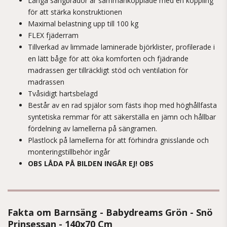
Långa sängbrädor är sammankopplade med en koppling
för att stärka konstruktionen
Maximal belastning upp till 100 kg
FLEX fjäderram
Tillverkad av limmade laminerade björklister, profilerade i
en lätt båge för att öka komforten och fjädrande
madrassen ger tillräckligt stöd och ventilation för
madrassen
Tvåsidigt hartsbelagd
Består av en rad spjälor som fästs ihop med höghållfasta
syntetiska remmar för att säkerställa en jämn och hållbar
fördelning av lamellerna på sängramen.
Plastlock på lamellerna för att förhindra gnisslande och
monteringstillbehör ingår
OBS LÅDA PÅ BILDEN INGÅR EJ! OBS
Fakta om Barnsäng - Babydreams Grön - Snö
Prinsessan - 140x70 Cm