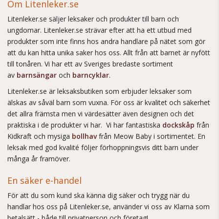
Om Litenleker.se
Litenleker.se säljer leksaker och produkter till barn och
ungdomar. Litenleker.se strävar efter att ha ett utbud med
produkter som inte finns hos andra handlare på nätet som gör
att du kan hitta unika saker hos oss. Allt från att barnet är nyfött
till tonåren. Vi har ett av Sveriges bredaste sortiment
av
barnsängar
och
barncyklar
.
Litenleker.se är leksaksbutiken som erbjuder leksaker som
älskas av såväl barn som vuxna. För oss är kvalitet och säkerhet
det allra främsta men vi värdesätter även designen och det
praktiska i de produkter vi har. Vi har fantastiska
dockskåp
från
Kidkraft och mysiga
bollhav
från Meow Baby i sortimentet. En
leksak med god kvalité följer förhoppningsvis ditt barn under
många år framöver.
En säker e-handel
För att du som kund ska känna dig säker och trygg när du
handlar hos oss på Litenleker.se, använder vi oss av Klarna som
betalsätt - både till privatperson och företag!