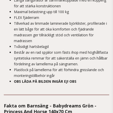
Långa sängbrädor är sammankopplade med en koppling
för att stärka konstruktionen
Maximal belastning upp till 100 kg
FLEX fjäderram
Tillverkad av limmade laminerade björklister, profilerade i
en lätt båge för att öka komforten och fjädrande
madrassen ger tillräckligt stöd och ventilation för
madrassen
Tvåsidigt hartsbelagd
Består av en rad spjälor som fästs ihop med höghållfasta
syntetiska remmar för att säkerställa en jämn och hållbar
fördelning av lamellerna på sängramen.
Plastlock på lamellerna för att förhindra gnisslande och
monteringstillbehör ingår
OBS LÅDA PÅ BILDEN INGÅR EJ! OBS
Fakta om Barnsäng - Babydreams Grön -
Princess And Horse 140x70 Cm