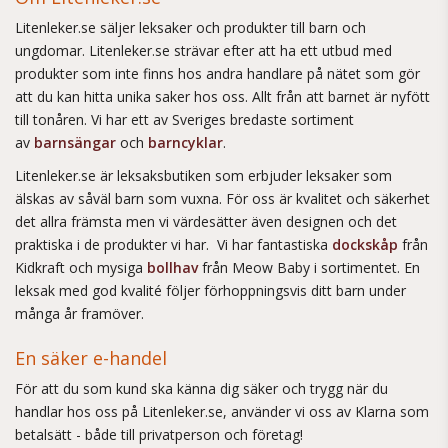
Litenleker.se säljer leksaker och produkter till barn och
ungdomar. Litenleker.se strävar efter att ha ett utbud med
produkter som inte finns hos andra handlare på nätet som gör
att du kan hitta unika saker hos oss. Allt från att barnet är nyfött
till tonåren. Vi har ett av Sveriges bredaste sortiment
av
barnsängar
och
barncyklar
.
Litenleker.se är leksaksbutiken som erbjuder leksaker som
älskas av såväl barn som vuxna. För oss är kvalitet och säkerhet
det allra främsta men vi värdesätter även designen och det
praktiska i de produkter vi har. Vi har fantastiska
dockskåp
från
Kidkraft och mysiga
bollhav
från Meow Baby i sortimentet. En
leksak med god kvalité följer förhoppningsvis ditt barn under
många år framöver.
En säker e-handel
För att du som kund ska känna dig säker och trygg när du
handlar hos oss på Litenleker.se, använder vi oss av Klarna som
betalsätt - både till privatperson och företag!