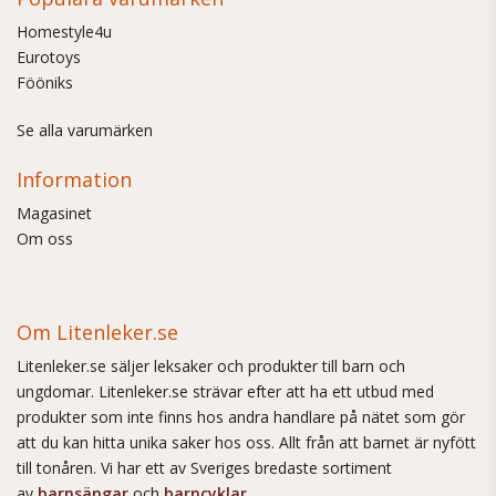
Homestyle4u
Eurotoys
Fööniks
Se alla varumärken
Information
Magasinet
Om oss
Om Litenleker.se
Litenleker.se säljer leksaker och produkter till barn och
ungdomar. Litenleker.se strävar efter att ha ett utbud med
produkter som inte finns hos andra handlare på nätet som gör
att du kan hitta unika saker hos oss. Allt från att barnet är nyfött
till tonåren. Vi har ett av Sveriges bredaste sortiment
av
barnsängar
och
barncyklar
.