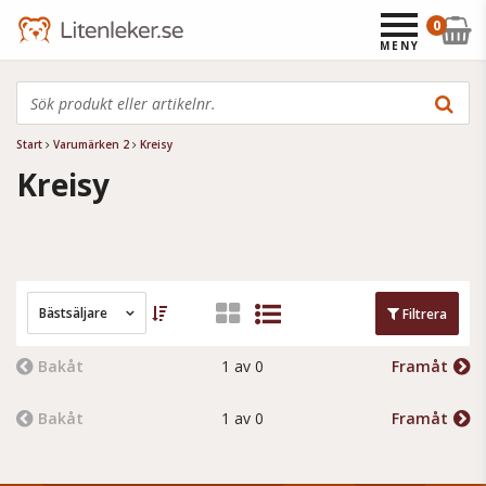
0
MENY
Start
Varumärken 2
Kreisy
Kreisy
Bästsäljare
Filtrera
Bakåt
1 av 0
Framåt
Bakåt
1 av 0
Framåt