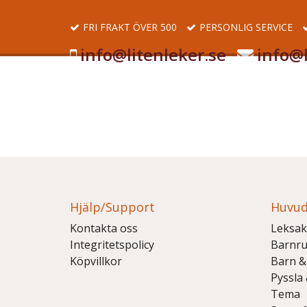
FRI FRAKT ÖVER 500
PERSONLIG SERVICE
info@litenleker.se
info@l
Hjälp/Support
Huvud
Kontakta oss
Leksak
Integritetspolicy
Barnr
Köpvillkor
Barn &
Pyssla
Tema