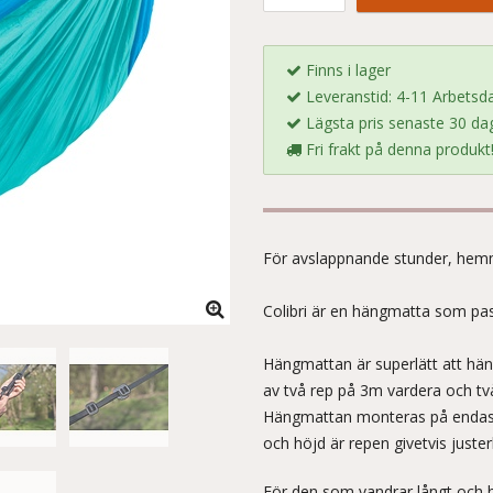
Finns i lager
Leveranstid: 4-11 Arbetsd
Lägsta pris senaste 30 dag
Fri frakt på denna produkt
För avslappnande stunder, hemm
Colibri är en hängmatta som pass
Hängmattan är superlätt att h
av två rep på 3m vardera och t
Hängmattan monteras på endast
och höjd är repen givetvis juster
För den som vandrar långt och 