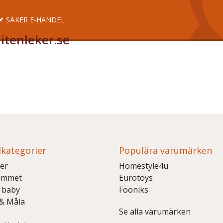
SÄKER E-HANDEL
itenleker.se
kategorier
Populära varumärken
er
Homestyle4u
ummet
Eurotoys
 baby
Fööniks
 & Måla
Se alla varumärken