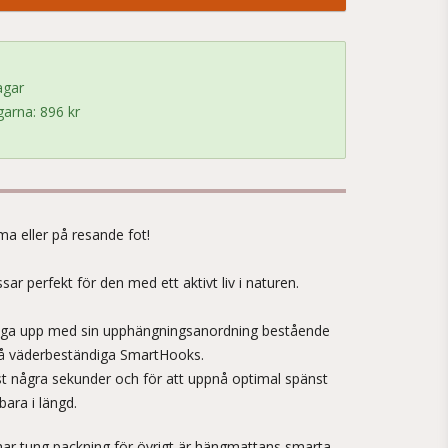
agar
arna: 896 kr
!
a eller på resande fot!
ar perfekt för den med ett aktivt liv i naturen.
änga upp med sin upphängningsanordning bestående
vå väderbeständiga SmartHooks.
 några sekunder och för att uppnå optimal spänst
bara i längd.
har tung packning för övrigt är hängmattans smarta