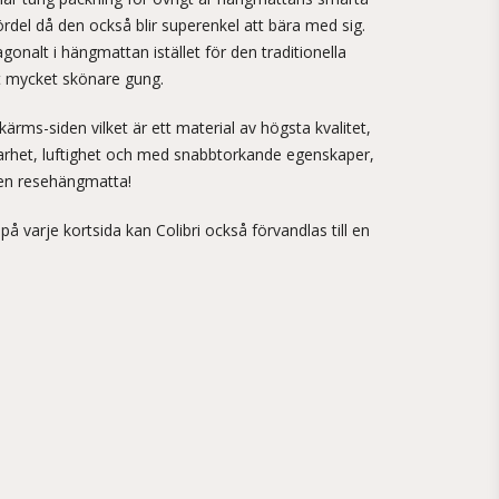
fördel då den också blir superenkel att bära med sig.
diagonalt i hängmattan istället för den traditionella
tt mycket skönare gung.
kärms-siden vilket är ett material av högsta kvalitet,
lbarhet, luftighet och med snabbtorkande egenskaper,
r en resehängmatta!
å varje kortsida kan Colibri också förvandlas till en