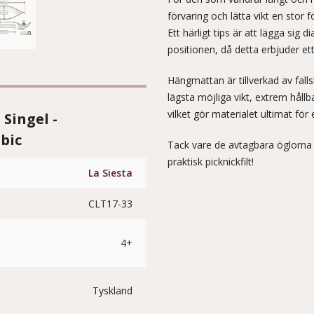
förvaring och lätta vikt en stor 
Ett härligt tips är att lägga sig 
positionen, då detta erbjuder e
Hängmattan är tillverkad av falls
lägsta möjliga vikt, extrem hål
vilket gör materialet ultimat fö
Singel -
ibic
Tack vare de avtagbara öglorna p
praktisk picknickfilt!
La Siesta
CLT17-33
4+
Tyskland