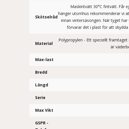
Maskintvätt 30°C fintvätt. Får
hänger utomhus rekommenderar vi att
Skötselråd
innan vintersäsongen. När tyget har t
förvarar det i plast för att skyd
Polypropylen - Ett speciellt framtage
Material
är väderb
Max-last
Bredd
Längd
Serie
Max Vikt
GSPR -