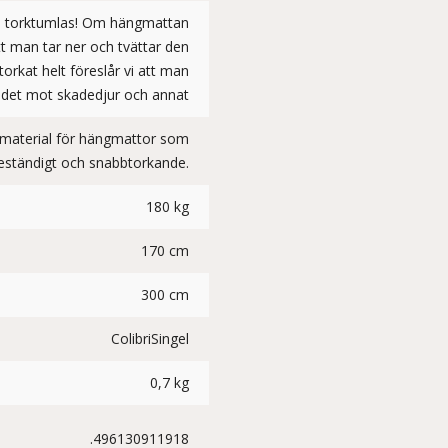
 ej torktumlas! Om hängmattan
 man tar ner och tvättar den
orkat helt föreslår vi att man
da det mot skadedjur och annat
t material för hängmattor som
eständigt och snabbtorkande.
180 kg
170 cm
300 cm
ColibriSingel
0,7 kg
.496130911918