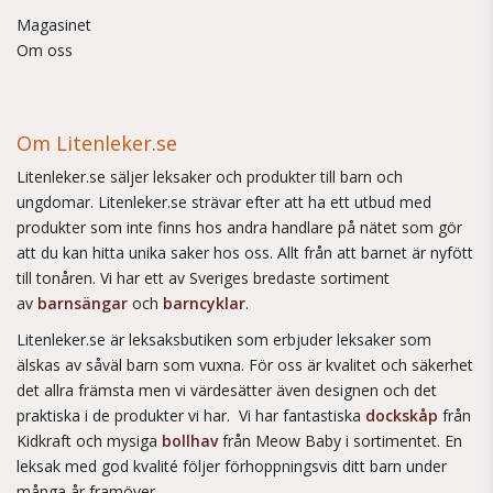
Magasinet
Om oss
Om Litenleker.se
Litenleker.se säljer leksaker och produkter till barn och
ungdomar. Litenleker.se strävar efter att ha ett utbud med
produkter som inte finns hos andra handlare på nätet som gör
att du kan hitta unika saker hos oss. Allt från att barnet är nyfött
till tonåren. Vi har ett av Sveriges bredaste sortiment
av
barnsängar
och
barncyklar
.
Litenleker.se är leksaksbutiken som erbjuder leksaker som
älskas av såväl barn som vuxna. För oss är kvalitet och säkerhet
det allra främsta men vi värdesätter även designen och det
praktiska i de produkter vi har. Vi har fantastiska
dockskåp
från
Kidkraft och mysiga
bollhav
från Meow Baby i sortimentet. En
leksak med god kvalité följer förhoppningsvis ditt barn under
många år framöver.