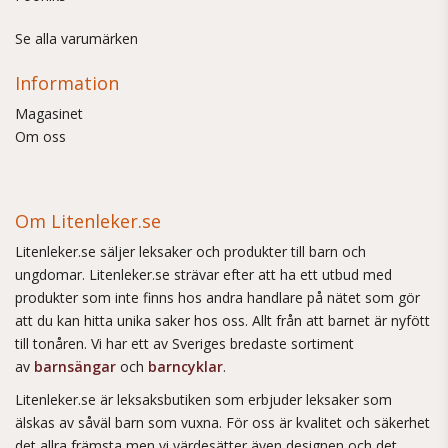
Se alla varumärken
Information
Magasinet
Om oss
Om Litenleker.se
Litenleker.se säljer leksaker och produkter till barn och
ungdomar. Litenleker.se strävar efter att ha ett utbud med
produkter som inte finns hos andra handlare på nätet som gör
att du kan hitta unika saker hos oss. Allt från att barnet är nyfött
till tonåren. Vi har ett av Sveriges bredaste sortiment
av
barnsängar
och
barncyklar
.
Litenleker.se är leksaksbutiken som erbjuder leksaker som
älskas av såväl barn som vuxna. För oss är kvalitet och säkerhet
det allra främsta men vi värdesätter även designen och det