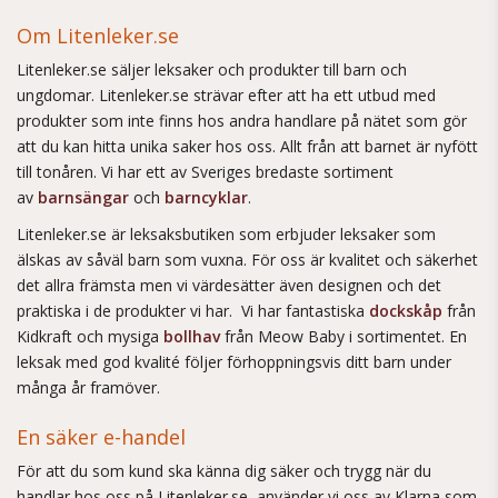
Om Litenleker.se
Litenleker.se säljer leksaker och produkter till barn och
ungdomar. Litenleker.se strävar efter att ha ett utbud med
produkter som inte finns hos andra handlare på nätet som gör
att du kan hitta unika saker hos oss. Allt från att barnet är nyfött
till tonåren. Vi har ett av Sveriges bredaste sortiment
av
barnsängar
och
barncyklar
.
Litenleker.se är leksaksbutiken som erbjuder leksaker som
älskas av såväl barn som vuxna. För oss är kvalitet och säkerhet
det allra främsta men vi värdesätter även designen och det
praktiska i de produkter vi har. Vi har fantastiska
dockskåp
från
Kidkraft och mysiga
bollhav
från Meow Baby i sortimentet. En
leksak med god kvalité följer förhoppningsvis ditt barn under
många år framöver.
En säker e-handel
För att du som kund ska känna dig säker och trygg när du
handlar hos oss på Litenleker.se, använder vi oss av Klarna som