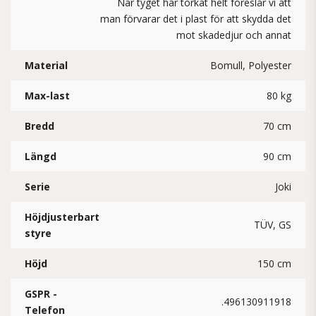
När tyget har torkat helt föreslår vi att
man förvarar det i plast för att skydda det
mot skadedjur och annat
Material
Bomull, Polyester
Max-last
80 kg
Bredd
70 cm
Längd
90 cm
Serie
Joki
Höjdjusterbart
TÜV, GS
styre
Höjd
150 cm
GSPR -
.496130911918
Telefon