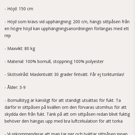
- Höjd: 150 cm
- Höjd som krävs vid upphängning: 200 cm, hängs sittpåsen från
en högre höjd kan upphängningsanordningen förlängas med ett
rep
- Maxvikt: 80 kg
- Material: 100% bomull, stoppning 100% polyester
- Skötselråd: Maskintvätt 30 grader fintvätt. Får ej torktumlas!
- Ålder: 3-9
- Bomullstyg är känsligt för att ständigt utsättas för fukt. Ta
därför in sittpåsen på kvällen om den förvaras utomhus för att
skydda den från fukt. Tänk på att om sittpåsen redan blivit fuktig
behöver den hängas upp med bra luftcirkulation för att torka
- Vi rekommenderar att man tar ner och tvättar sittpåsen innan