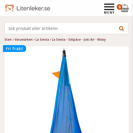
0
MENY
Start
Varumärken
La Siesta
La Siesta - Sittpåse - Joki Air - Moby
Fri frakt