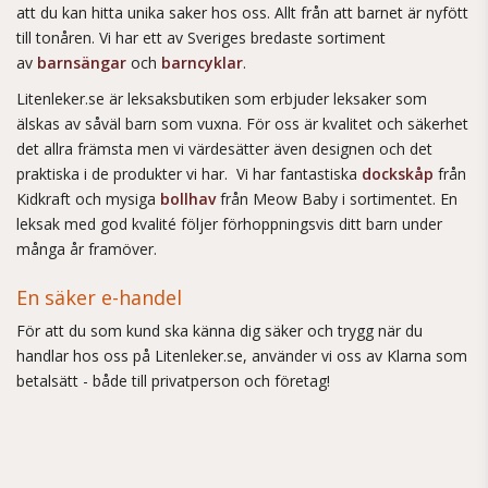
att du kan hitta unika saker hos oss. Allt från att barnet är nyfött
till tonåren. Vi har ett av Sveriges bredaste sortiment
av
barnsängar
och
barncyklar
.
Litenleker.se är leksaksbutiken som erbjuder leksaker som
älskas av såväl barn som vuxna. För oss är kvalitet och säkerhet
det allra främsta men vi värdesätter även designen och det
praktiska i de produkter vi har. Vi har fantastiska
dockskåp
från
Kidkraft och mysiga
bollhav
från Meow Baby i sortimentet. En
leksak med god kvalité följer förhoppningsvis ditt barn under
många år framöver.
En säker e-handel
För att du som kund ska känna dig säker och trygg när du
handlar hos oss på Litenleker.se, använder vi oss av Klarna som
betalsätt - både till privatperson och företag!