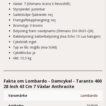
Växlar: 7 (Shimano Acera X Revoshift)
Styrspindel: justerbar
Sadelstolpe fjädrande: nej
Framgaffelupphängning: nej
Bromstyp: V-broms
Belysning fram: navdynamo (Shimano DH-3N31-QR)
Bakbelysning: batteribelysning (Axa Echo 15 Lux halogen)
Cykelställ: inget
Typ av lås: ringlås (Axa Solid)
Cykelklocka: ja
Vikt: 15,5 kg
Fakta om Lombardo - Damcykel - Taranto 400
28 Inch 43 Cm 7 Växlar Anthracite
Varumärke
Lombardo
Artikelnr.
153939