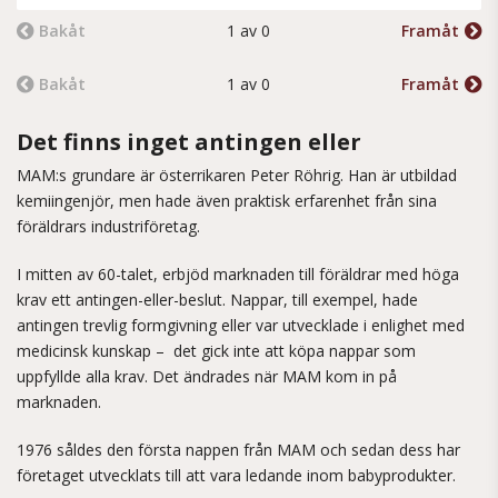
Bakåt
1 av 0
Framåt
Bakåt
1 av 0
Framåt
Det finns inget antingen eller
MAM:s grundare är österrikaren Peter Röhrig. Han är utbildad
kemiingenjör, men hade även praktisk erfarenhet från sina
föräldrars industriföretag.
I mitten av 60-talet, erbjöd marknaden till föräldrar med höga
krav ett antingen-eller-beslut. Nappar, till exempel, hade
antingen trevlig formgivning eller var utvecklade i enlighet med
medicinsk kunskap – det gick inte att köpa nappar som
uppfyllde alla krav. Det ändrades när MAM kom in på
marknaden.
1976 såldes den första nappen från MAM och sedan dess har
företaget utvecklats till att vara ledande inom babyprodukter.