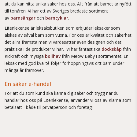
att du kan hitta unika saker hos oss. Allt från att barnet är nyfött
till tonåren. Vi har ett av Sveriges bredaste sortiment
av
barnsängar
och
barncyklar
.
Litenleker.se är leksaksbutiken som erbjuder leksaker som
älskas av såväl barn som vuxna. För oss är kvalitet och säkerhet
det allra främsta men vi värdesätter även designen och det
praktiska i de produkter vi har. Vi har fantastiska
dockskåp
från
Kidkraft och mysiga
bollhav
från Meow Baby i sortimentet. En
leksak med god kvalité följer förhoppningsvis ditt barn under
många år framöver.
En säker e-handel
För att du som kund ska känna dig säker och trygg när du
handlar hos oss på Litenleker.se, använder vi oss av Klarna som
betalsätt - både till privatperson och företag!