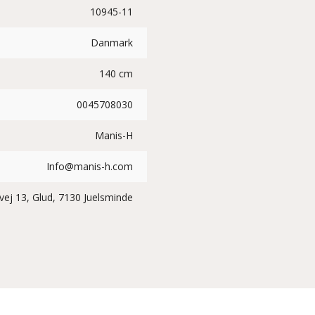
10945-11
Danmark
140 cm
0045708030
Manis-H
Info@manis-h.com
vej 13, Glud, 7130 Juelsminde