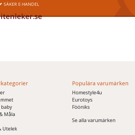
SÄKER E-HANDEL
itenleker.se
kategorier
Populära varumärken
er
Homestyle4u
ummet
Eurotoys
 baby
Fööniks
 & Måla
Se alla varumärken
& Utelek