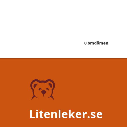
0 omdömen
Litenleker.se