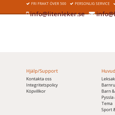
FRI FRAKT ÖVER 500
PERSONLIG SERVICE
info@litenleker.se
info@l
Hjälp/Support
Huvud
Kontakta oss
Leksak
Integritetspolicy
Barnr
Köpvillkor
Barn &
Pyssla
Tema
Sport 