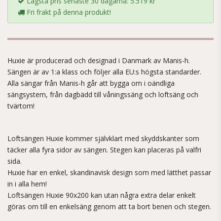
Lägsta pris senaste 30 dagarna: 5.519 kr
Fri frakt på denna produkt!
Huxie är producerad och designad i Danmark av Manis-h.
Sängen är av 1:a klass och följer alla EU:s högsta standarder.
Alla sängar från Manis-h går att bygga om i oändliga
sängsystem, från dagbädd till våningssäng och loftsäng och
tvärtom!
Loftsängen Huxie kommer självklart med skyddskanter som
täcker alla fyra sidor av sängen. Stegen kan placeras på valfri
sida.
Huxie har en enkel, skandinavisk design som med lätthet passar
in i alla hem!
Loftsängen Huxie 90x200 kan utan några extra delar enkelt
göras om till en enkelsäng genom att ta bort benen och stegen.