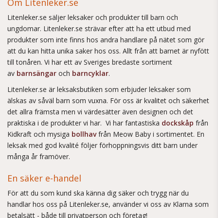
Om Litenleker.se
Litenleker.se säljer leksaker och produkter till barn och
ungdomar. Litenleker.se strävar efter att ha ett utbud med
produkter som inte finns hos andra handlare på nätet som gör
att du kan hitta unika saker hos oss. Allt från att barnet är nyfött
till tonåren. Vi har ett av Sveriges bredaste sortiment
av
barnsängar
och
barncyklar
.
Litenleker.se är leksaksbutiken som erbjuder leksaker som
älskas av såväl barn som vuxna. För oss är kvalitet och säkerhet
det allra främsta men vi värdesätter även designen och det
praktiska i de produkter vi har. Vi har fantastiska
dockskåp
från
Kidkraft och mysiga
bollhav
från Meow Baby i sortimentet. En
leksak med god kvalité följer förhoppningsvis ditt barn under
många år framöver.
En säker e-handel
För att du som kund ska känna dig säker och trygg när du
handlar hos oss på Litenleker.se, använder vi oss av Klarna som
betalsätt - både till privatperson och företag!