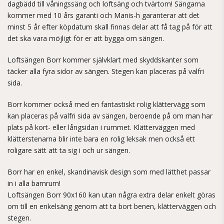
dagbädd till våningssäng och loftsäng och tvärtom! Sängarna
kommer med 10 års garanti och Manis-h garanterar att det
minst 5 år efter köpdatum skall finnas delar att få tag på för att
det ska vara möjligt för er att bygga om sängen.
Loftsängen Borr kommer självklart med skyddskanter som
täcker alla fyra sidor av sängen. Stegen kan placeras på valfri
sida.
Borr kommer också med en fantastiskt rolig klättervägg som
kan placeras på valfri sida av sängen, beroende på om man har
plats på kort- eller långsidan i rummet. Klätterväggen med
klätterstenarna blir inte bara en rolig leksak men också ett
roligare sätt att ta sig i och ur sängen.
Borr har en enkel, skandinavisk design som med lätthet passar
in i alla barnrum!
Loftsängen Borr 90x160 kan utan några extra delar enkelt göras
om till en enkelsäng genom att ta bort benen, klätterväggen och
stegen.