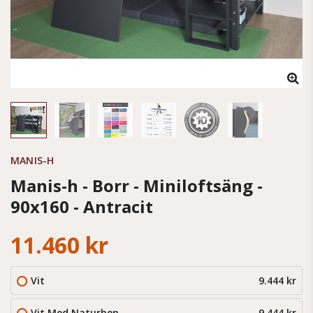
MANIS-H
Manis-h - Borr - Miniloftsäng -
90x160 - Antracit
11.460 kr
Vit
9.444 kr
Vit Med Naturben
9.444 kr