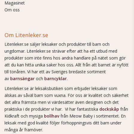
Magasinet
Om oss
Om Litenleker.se
Litenleker.se säljer leksaker och produkter till barn och
ungdomar. Litenleker.se strävar efter att ha ett utbud med
produkter som inte finns hos andra handlare på nätet som gör
att du kan hitta unika saker hos oss. Allt från att barnet är nyfött
till tonåren. Vi har ett av Sveriges bredaste sortiment
av
barnsängar
och
barncyklar
.
Litenleker.se är leksaksbutiken som erbjuder leksaker som
älskas av såväl barn som vuxna. För oss är kvalitet och säkerhet
det allra främsta men vi värdesätter även designen och det
praktiska i de produkter vi har. Vi har fantastiska
dockskåp
från
Kidkraft och mysiga
bollhav
från Meow Baby i sortimentet. En
leksak med god kvalité följer förhoppningsvis ditt barn under
många år framöver.