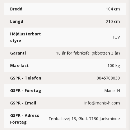
Bredd
104 cm
Längd
210 cm
Höjdjusterbart
TUV
styre
Garanti
10 år för fabriksfel (ribbotten 3 år)
Max-last
100 kg
GSPR - Telefon
0045708030
GSPR - Företag
Manis-H
GSPR - Email
Info@manis-h.com
GSPR - Adress
Tønballevej 13, Glud, 7130 Juelsminde
Företag