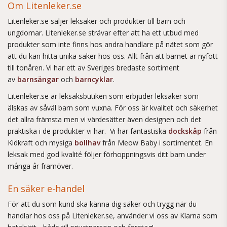
Om Litenleker.se
Litenleker.se säljer leksaker och produkter till barn och
ungdomar. Litenleker.se strävar efter att ha ett utbud med
produkter som inte finns hos andra handlare på nätet som gör
att du kan hitta unika saker hos oss. Allt från att barnet är nyfött
till tonåren. Vi har ett av Sveriges bredaste sortiment
av
barnsängar
och
barncyklar
.
Litenleker.se är leksaksbutiken som erbjuder leksaker som
älskas av såväl barn som vuxna. För oss är kvalitet och säkerhet
det allra främsta men vi värdesätter även designen och det
praktiska i de produkter vi har. Vi har fantastiska
dockskåp
från
Kidkraft och mysiga
bollhav
från Meow Baby i sortimentet. En
leksak med god kvalité följer förhoppningsvis ditt barn under
många år framöver.
En säker e-handel
För att du som kund ska känna dig säker och trygg när du
handlar hos oss på Litenleker.se, använder vi oss av Klarna som