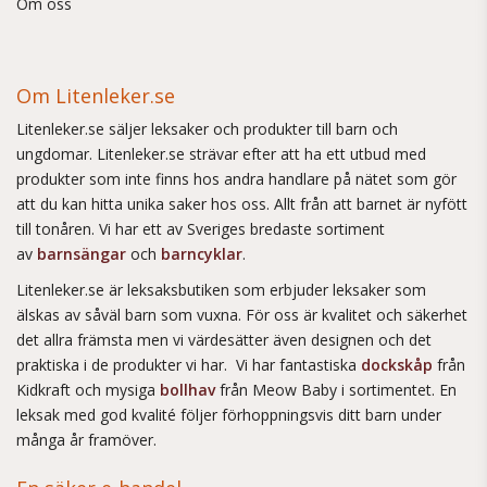
Om oss
Om Litenleker.se
Litenleker.se säljer leksaker och produkter till barn och
ungdomar. Litenleker.se strävar efter att ha ett utbud med
produkter som inte finns hos andra handlare på nätet som gör
att du kan hitta unika saker hos oss. Allt från att barnet är nyfött
till tonåren. Vi har ett av Sveriges bredaste sortiment
av
barnsängar
och
barncyklar
.
Litenleker.se är leksaksbutiken som erbjuder leksaker som
älskas av såväl barn som vuxna. För oss är kvalitet och säkerhet
det allra främsta men vi värdesätter även designen och det
praktiska i de produkter vi har. Vi har fantastiska
dockskåp
från
Kidkraft och mysiga
bollhav
från Meow Baby i sortimentet. En
leksak med god kvalité följer förhoppningsvis ditt barn under
många år framöver.