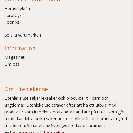
Homestyle4u
Eurotoys
Fööniks
Se alla varumärken
Information
Magasinet
Om oss
Om Litenleker.se
Litenleker.se säljer leksaker och produkter till barn och
ungdomar. Litenleker.se strävar efter att ha ett utbud med
produkter som inte finns hos andra handlare på nätet som gör
att du kan hitta unika saker hos oss. Allt från att barnet är nyfött
till tonåren. Vi har ett av Sveriges bredaste sortiment
av
barnsängar
och
barncyklar
.