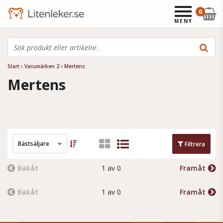
0
MENY
Start
Varumärken 2
Mertens
Mertens
Bästsäljare
Filtrera
Bakåt
1 av 0
Framåt
Bakåt
1 av 0
Framåt