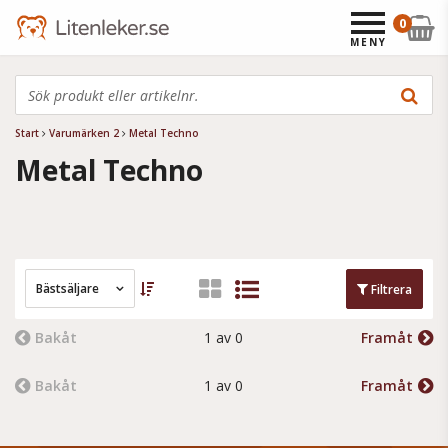
0
MENY
Start
Varumärken 2
Metal Techno
Metal Techno
Bästsäljare
Filtrera
Bakåt
1 av 0
Framåt
Bakåt
1 av 0
Framåt