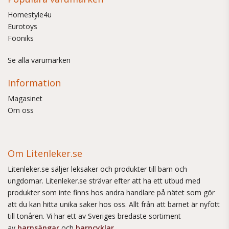
Homestyle4u
Eurotoys
Fööniks
Se alla varumärken
Information
Magasinet
Om oss
Om Litenleker.se
Litenleker.se säljer leksaker och produkter till barn och
ungdomar. Litenleker.se strävar efter att ha ett utbud med
produkter som inte finns hos andra handlare på nätet som gör
att du kan hitta unika saker hos oss. Allt från att barnet är nyfött
till tonåren. Vi har ett av Sveriges bredaste sortiment
av
barnsängar
och
barncyklar
.