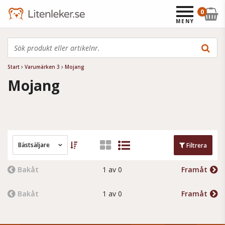
0
MENY
Start
Varumärken 3
Mojang
Mojang
Bästsäljare
Filtrera
Bakåt
1 av 0
Framåt
Bakåt
1 av 0
Framåt