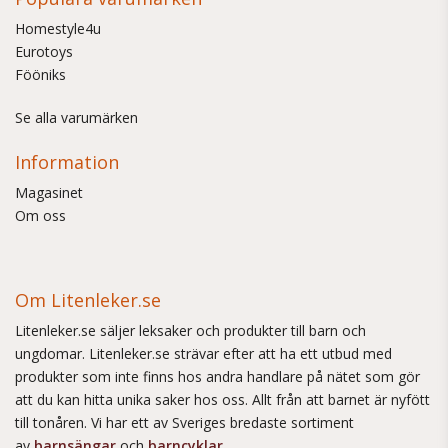
Homestyle4u
Eurotoys
Fööniks
Se alla varumärken
Information
Magasinet
Om oss
Om Litenleker.se
Litenleker.se säljer leksaker och produkter till barn och
ungdomar. Litenleker.se strävar efter att ha ett utbud med
produkter som inte finns hos andra handlare på nätet som gör
att du kan hitta unika saker hos oss. Allt från att barnet är nyfött
till tonåren. Vi har ett av Sveriges bredaste sortiment
av
barnsängar
och
barncyklar
.