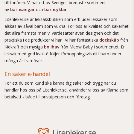
till tonåren. Vi har ett av Sveriges bredaste sortiment
av
barnsängar
och
barncyklar
.
Litenleker.se är leksaksbutiken som erbjuder leksaker som
älskas av såväl barn som vuxna. För oss är kvalitet och säkerhet
det allra främsta men vi värdesätter även designen och det
praktiska i de produkter vi har. Vi har fantastiska
dockskåp
från
Kidkraft och mysiga
bollhav
från Meow Baby i sortimentet. En
leksak med god kvalité följer förhoppningsvis ditt barn under
många år framöver.
En säker e-handel
För att du som kund ska känna dig säker och trygg när du
handlar hos oss på Litenleker.se, använder vi oss av Klarna som
betalsätt - både till privatperson och företag!