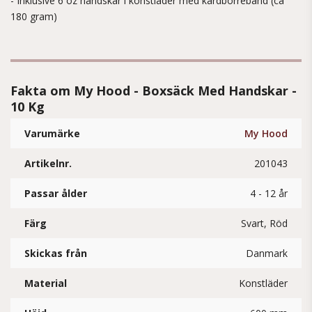
- Inklusive 6 oz handskar i konstläder med kardborreband (ca
180 gram)
Fakta om My Hood - Boxsäck Med Handskar -
10 Kg
Varumärke
My Hood
Artikelnr.
201043
Passar ålder
4 - 12 år
Färg
Svart, Röd
Skickas från
Danmark
Material
Konstläder