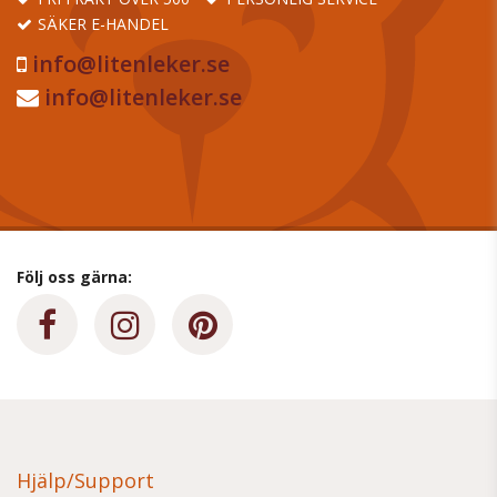
SÄKER E-HANDEL
info@litenleker.se
info@litenleker.se
Följ oss gärna:
Hjälp/Support