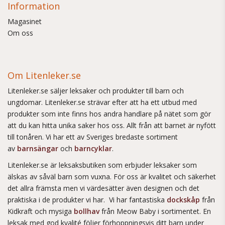
Information
Magasinet
Om oss
Om Litenleker.se
Litenleker.se säljer leksaker och produkter till barn och
ungdomar. Litenleker.se strävar efter att ha ett utbud med
produkter som inte finns hos andra handlare på nätet som gör
att du kan hitta unika saker hos oss. Allt från att barnet är nyfött
till tonåren. Vi har ett av Sveriges bredaste sortiment
av
barnsängar
och
barncyklar
.
Litenleker.se är leksaksbutiken som erbjuder leksaker som
älskas av såväl barn som vuxna. För oss är kvalitet och säkerhet
det allra främsta men vi värdesätter även designen och det
praktiska i de produkter vi har. Vi har fantastiska
dockskåp
från
Kidkraft och mysiga
bollhav
från Meow Baby i sortimentet. En
leksak med god kvalité följer förhoppningsvis ditt barn under