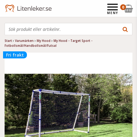
0
MENY
Start
Varumärken
My Hood
My Hood - Target Sport -
Fotbollsmål/Handbollsmål/Futsal
Fri frakt