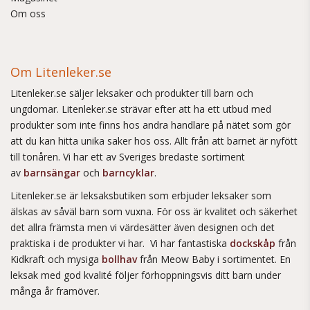
Om oss
Om Litenleker.se
Litenleker.se säljer leksaker och produkter till barn och
ungdomar. Litenleker.se strävar efter att ha ett utbud med
produkter som inte finns hos andra handlare på nätet som gör
att du kan hitta unika saker hos oss. Allt från att barnet är nyfött
till tonåren. Vi har ett av Sveriges bredaste sortiment
av
barnsängar
och
barncyklar
.
Litenleker.se är leksaksbutiken som erbjuder leksaker som
älskas av såväl barn som vuxna. För oss är kvalitet och säkerhet
det allra främsta men vi värdesätter även designen och det
praktiska i de produkter vi har. Vi har fantastiska
dockskåp
från
Kidkraft och mysiga
bollhav
från Meow Baby i sortimentet. En
leksak med god kvalité följer förhoppningsvis ditt barn under
många år framöver.