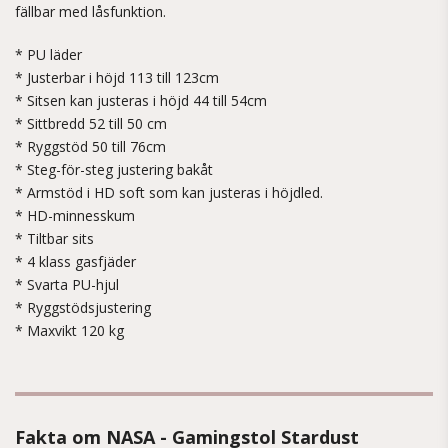
fällbar med låsfunktion.
* PU läder
* Justerbar i höjd 113 till 123cm
* Sitsen kan justeras i höjd 44 till 54cm
* Sittbredd 52 till 50 cm
* Ryggstöd 50 till 76cm
* Steg-för-steg justering bakåt
* Armstöd i HD soft som kan justeras i höjdled.
* HD-minnesskum
* Tiltbar sits
* 4 klass gasfjäder
* Svarta PU-hjul
* Ryggstödsjustering
* Maxvikt 120 kg
Fakta om NASA - Gamingstol Stardust