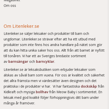
Om oss
Om Litenleker.se
Litenleker.se säljer leksaker och produkter till barn och
ungdomar. Litenleker.se strävar efter att ha ett utbud med
produkter som inte finns hos andra handlare på nätet som gör
att du kan hitta unika saker hos oss. Allt från att barnet är nyfött
till tonåren. Vi har ett av Sveriges bredaste sortiment
av
barnsängar
och
barncyklar
.
Litenleker.se är leksaksbutiken som erbjuder leksaker som
älskas av såväl barn som vuxna. För oss är kvalitet och säkerhet
det allra främsta men vi värdesätter även designen och det
praktiska i de produkter vi har. Vi har fantastiska
dockskåp
från
Kidkraft och mysiga
bollhav
från Meow Baby i sortimentet. En
leksak med god kvalité följer förhoppningsvis ditt barn under
många år framöver.