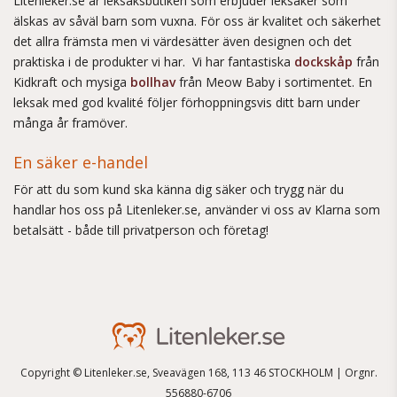
Litenleker.se är leksaksbutiken som erbjuder leksaker som
älskas av såväl barn som vuxna. För oss är kvalitet och säkerhet
det allra främsta men vi värdesätter även designen och det
praktiska i de produkter vi har. Vi har fantastiska
dockskåp
från
Kidkraft och mysiga
bollhav
från Meow Baby i sortimentet. En
leksak med god kvalité följer förhoppningsvis ditt barn under
många år framöver.
En säker e-handel
För att du som kund ska känna dig säker och trygg när du
handlar hos oss på Litenleker.se, använder vi oss av Klarna som
betalsätt - både till privatperson och företag!
Copyright © Litenleker.se, Sveavägen 168, 113 46 STOCKHOLM | Orgnr.
556880-6706