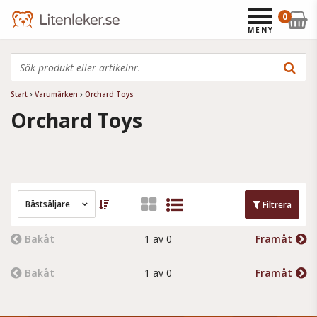
0
MENY
Start
Varumärken
Orchard Toys
Orchard Toys
Bästsäljare
Filtrera
Bakåt
1 av 0
Framåt
Bakåt
1 av 0
Framåt