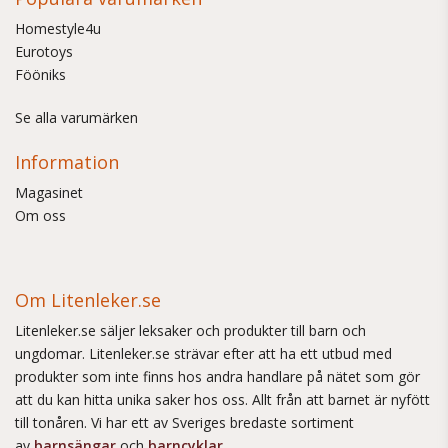
Homestyle4u
Eurotoys
Fööniks
Se alla varumärken
Information
Magasinet
Om oss
Om Litenleker.se
Litenleker.se säljer leksaker och produkter till barn och
ungdomar. Litenleker.se strävar efter att ha ett utbud med
produkter som inte finns hos andra handlare på nätet som gör
att du kan hitta unika saker hos oss. Allt från att barnet är nyfött
till tonåren. Vi har ett av Sveriges bredaste sortiment
av
barnsängar
och
barncyklar
.